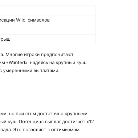
ксации Wild-символов
грыш
ха. Многие игроки предпочитают
м «Wanted», надеясь на крупный куш.
 с умеренными выплатами.
ыми, но при этом достаточно крупными.
ный куш. Потенциал выплат достигает x12
апада. Это позволяет с оптимизмом