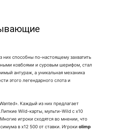
крывающие
з них способны по-настоящему захватить
ьяными ковбоями и суровым шерифом, стал
имый антураж, а уникальная механика
сти этого легендарного слота и
Wanted». Каждый из них предлагает
пкие Wild-карты, мульти-Wild с x10
Многие игроки сходятся во мнении, что
симума в x12 500 от ставки. Игроки
olimp