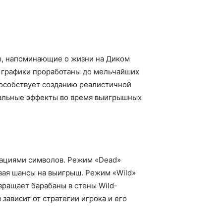
ы, напоминающие о жизни на Диком
ы графики проработаны до мельчайших
пособствует созданию реалистичной
зуальные эффекты во время выигрышных
ациями символов. Режим «Dead»
ивая шансы на выигрыш. Режим «Wild»
вращает барабаны в стены Wild-
ависит от стратегии игрока и его