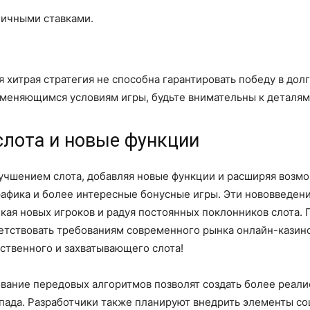
личными ставками.
я хитрая стратегия не способна гарантировать победу в дол
зменяющимся условиям игры, будьте внимательны к деталям
слота и новые функции
лучшением слота, добавляя новые функции и расширяя возм
афика и более интересные бонусные игры. Эти нововведен
кая новых игроков и радуя постоянных поклонников слота.
етствовать требованиям современного рынка онлайн-казино
ственного и захватывающего слота!
вание передовых алгоритмов позволят создать более реал
апада. Разработчики также планируют внедрить элементы с