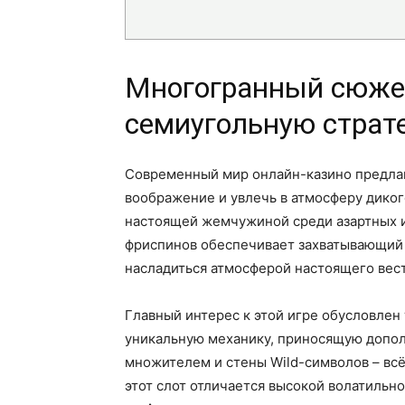
Многогранный сюжет 
семиугольную страт
Современный мир онлайн-казино предлаг
воображение и увлечь в атмосферу диког
настоящей жемчужиной среди азартных и
фриспинов обеспечивает захватывающий
насладиться атмосферой настоящего вес
Главный интерес к этой игре обусловлен
уникальную механику, приносящую допол
множителем и стены Wild-символов – всё
этот слот отличается высокой волатильн