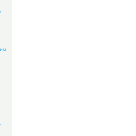
ю
шим
е