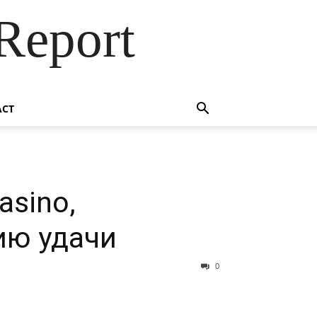
Report
ACT
asino,
ию удачи
0