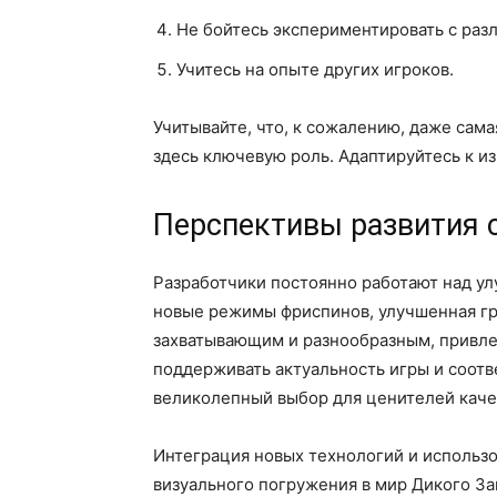
Не бойтесь экспериментировать с раз
Учитесь на опыте других игроков.
Учитывайте, что, к сожалению, даже сама
здесь ключевую роль. Адаптируйтесь к и
Перспективы развития 
Разработчики постоянно работают над у
новые режимы фриспинов, улучшенная гр
захватывающим и разнообразным, привле
поддерживать актуальность игры и соотв
великолепный выбор для ценителей каче
Интеграция новых технологий и использо
визуального погружения в мир Дикого З