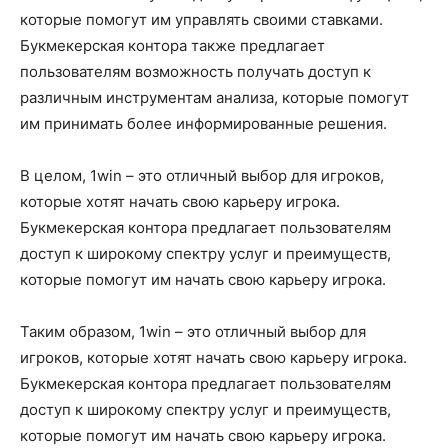
которые помогут им управлять своими ставками.
Букмекерская контора также предлагает
пользователям возможность получать доступ к
различным инструментам анализа, которые помогут
им принимать более информированные решения.
В целом, 1win – это отличный выбор для игроков,
которые хотят начать свою карьеру игрока.
Букмекерская контора предлагает пользователям
доступ к широкому спектру услуг и преимуществ,
которые помогут им начать свою карьеру игрока.
Таким образом, 1win – это отличный выбор для
игроков, которые хотят начать свою карьеру игрока.
Букмекерская контора предлагает пользователям
доступ к широкому спектру услуг и преимуществ,
которые помогут им начать свою карьеру игрока.