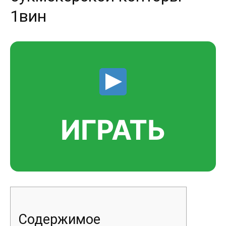
1вин
ИГРАТЬ
Содержимое