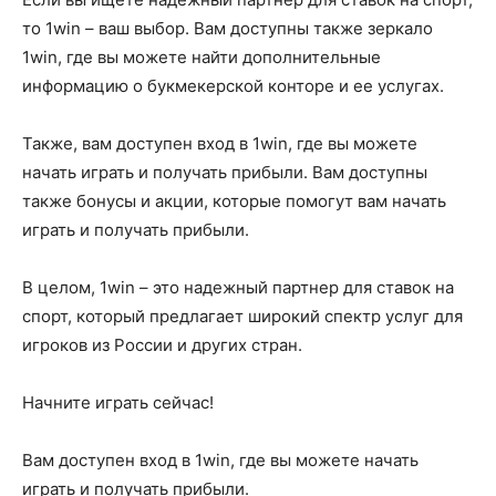
то 1win – ваш выбор. Вам доступны также зеркало
1win, где вы можете найти дополнительные
информацию о букмекерской конторе и ее услугах.
Также, вам доступен вход в 1win, где вы можете
начать играть и получать прибыли. Вам доступны
также бонусы и акции, которые помогут вам начать
играть и получать прибыли.
В целом, 1win – это надежный партнер для ставок на
спорт, который предлагает широкий спектр услуг для
игроков из России и других стран.
Начните играть сейчас!
Вам доступен вход в 1win, где вы можете начать
играть и получать прибыли.