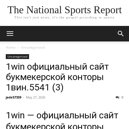
The National Sports Report
This isn't just news, it's the gospel according to sports
Home
Uncategorized
Uncategorized
1win официальный сайт
букмекерской конторы
1вин.5541 (3)
jade57359
-
May 27, 2026
0
1win — официальный сайт
букмекерской конторы