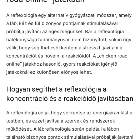
A reflexológia egy alternatív gyógyászati módszer, amely
a láb, kéz és fül bizonyos pontjainak stimulálásával
próbálja javítani az egészségünket. Bár a reflexológia
hatékonysága tudományosan nem bizonyított, sokan úgy
vélik, hogy segíthet csökkenteni a stresszt, javítani a
koncentrációt és növelni a reakcióidőt. A „chicken road
online” játékhoz hasonló, gyors reakciókat igénylő
játékoknál ez különösen előnyös lehet.
Hogyan segíthet a reflexológia a
koncentráció és a reakcióidő javításában
A reflexológia célja, hogy serkentse az energiaáramlást a
testben, és ezzel javítsa a szervek és rendszerek
működését. A lábreflexológia során például a lábon
található bizonyos pontok stimulálásával próbálják javítani