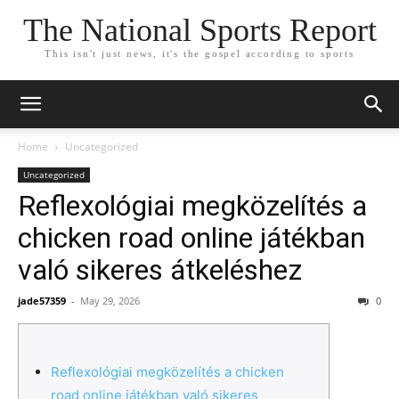
The National Sports Report
This isn't just news, it's the gospel according to sports
Home
Uncategorized
Uncategorized
Reflexológiai megközelítés a
chicken road online játékban
való sikeres átkeléshez
jade57359
-
May 29, 2026
0
Reflexológiai megközelítés a chicken
road online játékban való sikeres