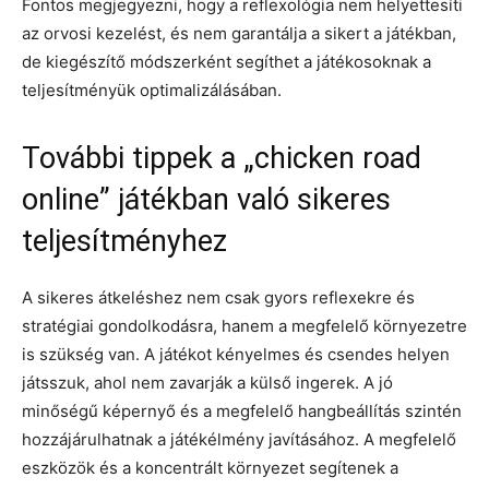
Fontos megjegyezni, hogy a reflexológia nem helyettesíti
az orvosi kezelést, és nem garantálja a sikert a játékban,
de kiegészítő módszerként segíthet a játékosoknak a
teljesítményük optimalizálásában.
További tippek a „chicken road
online” játékban való sikeres
teljesítményhez
A sikeres átkeléshez nem csak gyors reflexekre és
stratégiai gondolkodásra, hanem a megfelelő környezetre
is szükség van. A játékot kényelmes és csendes helyen
játsszuk, ahol nem zavarják a külső ingerek. A jó
minőségű képernyő és a megfelelő hangbeállítás szintén
hozzájárulhatnak a játékélmény javításához. A megfelelő
eszközök és a koncentrált környezet segítenek a