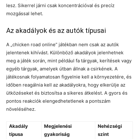
lesz. Sikerrel járni csak koncentrációval és precíz
mozgással lehet.
Az akadályok és az autók típusai
A „chicken road online” játékban nem csak az autók
jelentenek kihívást. Különböző akadályok jelenhetnek
meg a játék során, mint például fa tárgyak, kerítések vagy
egyéb tárgyak, amelyek útban állnak a csirkének. A
játékosnak folyamatosan figyelnie kell a környezetére, és
időben reagálnia kell az akadályokra, hogy elkerülje az
ütközéseket és biztosítsa a sikeres átkelést. A gyors és
pontos reakciók elengedhetetlenek a pontszám
növeléséhez.
Akadály
Megjelenési
Nehézségi
típusa
gyakoriság
szint