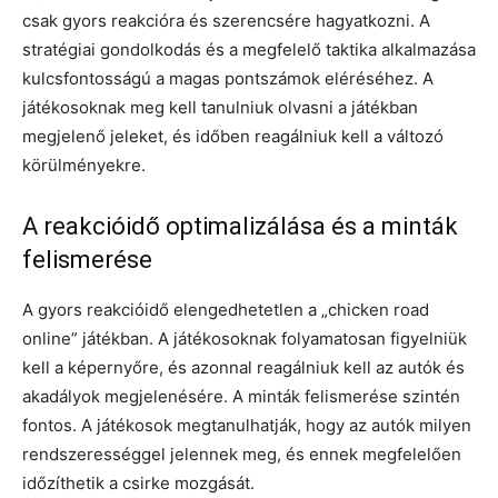
csak gyors reakcióra és szerencsére hagyatkozni. A
stratégiai gondolkodás és a megfelelő taktika alkalmazása
kulcsfontosságú a magas pontszámok eléréséhez. A
játékosoknak meg kell tanulniuk olvasni a játékban
megjelenő jeleket, és időben reagálniuk kell a változó
körülményekre.
A reakcióidő optimalizálása és a minták
felismerése
A gyors reakcióidő elengedhetetlen a „chicken road
online” játékban. A játékosoknak folyamatosan figyelniük
kell a képernyőre, és azonnal reagálniuk kell az autók és
akadályok megjelenésére. A minták felismerése szintén
fontos. A játékosok megtanulhatják, hogy az autók milyen
rendszerességgel jelennek meg, és ennek megfelelően
időzíthetik a csirke mozgását.