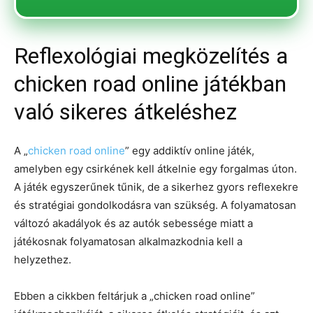
Reflexológiai megközelítés a
chicken road online játékban
való sikeres átkeléshez
A „
chicken road online
” egy addiktív online játék,
amelyben egy csirkének kell átkelnie egy forgalmas úton.
A játék egyszerűnek tűnik, de a sikerhez gyors reflexekre
és stratégiai gondolkodásra van szükség. A folyamatosan
változó akadályok és az autók sebessége miatt a
játékosnak folyamatosan alkalmazkodnia kell a
helyzethez.
Ebben a cikkben feltárjuk a „chicken road online”