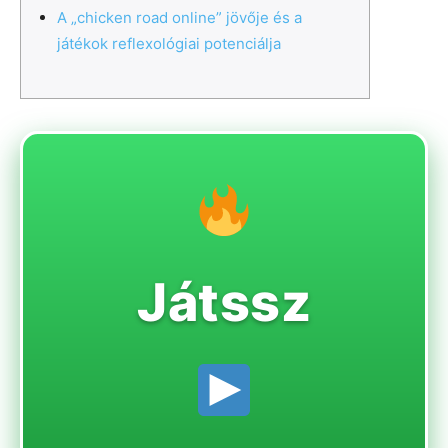
A „chicken road online” jövője és a
játékok reflexológiai potenciálja
Játssz