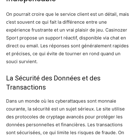
On pourrait croire que le service client est un détail, mais
c’est souvent ce qui fait la différence entre une
expérience frustrante et un vrai plaisir de jeu. Casinozer
Sport propose un support réactif, disponible via chat en
direct ou email. Les réponses sont généralement rapides
et précises, ce qui évite de tourner en rond quand un
souci survient.
La Sécurité des Données et des
Transactions
Dans un monde où les cyberattaques sont monnaie
courante, la sécurité est un sujet sérieux. Le site utilise
des protocoles de cryptage avancés pour protéger les
données personnelles et financières. Les transactions
sont sécurisées, ce qui limite les risques de fraude. On