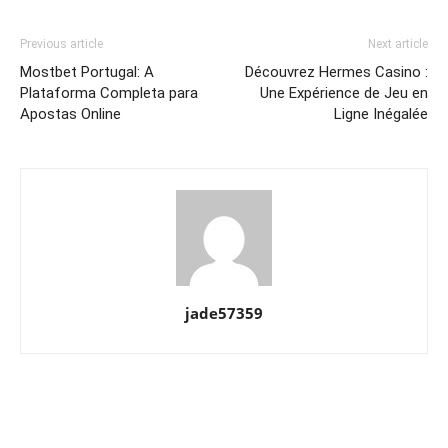
Previous article
Next article
Mostbet Portugal: A
Découvrez Hermes Casino :
Plataforma Completa para
Une Expérience de Jeu en
Apostas Online
Ligne Inégalée
jade57359