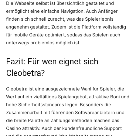
Die Webseite selbst ist übersichtlich gestaltet und
ermöglicht eine einfache Navigation. Auch Anfänger
finden sich schnell zurecht, was das Spielerlebnis
angenehm gestaltet. Zudem ist die Plattform vollständig
für mobile Geräte optimiert, sodass das Spielen auch
unterwegs problemlos möglich ist.
Fazit: Für wen eignet sich
Cleobetra?
Cleobetra ist eine ausgezeichnete Wahl für Spieler, die
Wert auf ein vielfältiges Spielangebot, attraktive Boni und
hohe Sicherheitsstandards legen. Besonders die
Zusammenarbeit mit führenden Softwareanbietern und
die breite Palette an Zahlungsmethoden machen das
Casino attraktiv. Auch der kundenfreundliche Support