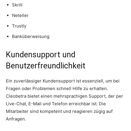
Skrill
Neteller
Trustly
Banküberweisung
Kundensupport und
Benutzerfreundlichkeit
Ein zuverlässiger Kundensupport ist essenziell, um bei
Fragen oder Problemen schnell Hilfe zu erhalten.
Cleobetra bietet einen mehrsprachigen Support, der per
Live-Chat, E-Mail und Telefon erreichbar ist. Die
Mitarbeiter sind kompetent und reagieren zügig auf
Anfragen.