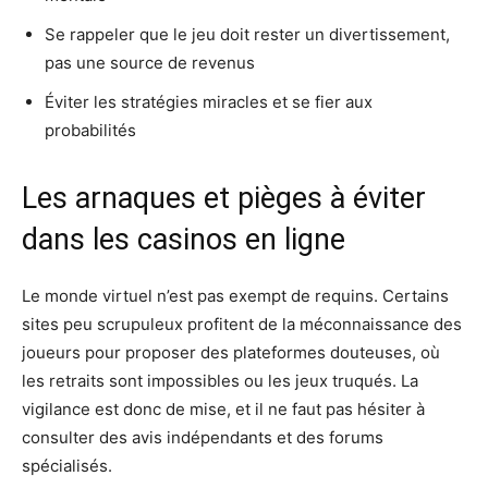
Se rappeler que le jeu doit rester un divertissement,
pas une source de revenus
Éviter les stratégies miracles et se fier aux
probabilités
Les arnaques et pièges à éviter
dans les casinos en ligne
Le monde virtuel n’est pas exempt de requins. Certains
sites peu scrupuleux profitent de la méconnaissance des
joueurs pour proposer des plateformes douteuses, où
les retraits sont impossibles ou les jeux truqués. La
vigilance est donc de mise, et il ne faut pas hésiter à
consulter des avis indépendants et des forums
spécialisés.