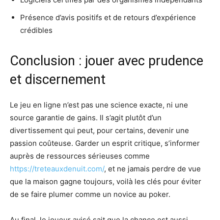
Présence d’avis positifs et de retours d’expérience
crédibles
Conclusion : jouer avec prudence
et discernement
Le jeu en ligne n’est pas une science exacte, ni une
source garantie de gains. Il s’agit plutôt d’un
divertissement qui peut, pour certains, devenir une
passion coûteuse. Garder un esprit critique, s’informer
auprès de ressources sérieuses comme
https://treteauxdenuit.com/
, et ne jamais perdre de vue
que la maison gagne toujours, voilà les clés pour éviter
de se faire plumer comme un novice au poker.
Au final, le joueur avisé sait que la chance est aussi