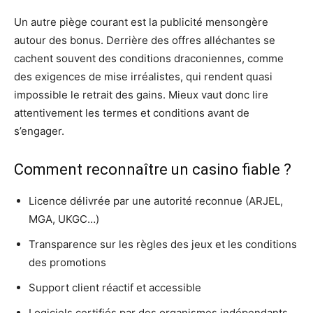
Un autre piège courant est la publicité mensongère
autour des bonus. Derrière des offres alléchantes se
cachent souvent des conditions draconiennes, comme
des exigences de mise irréalistes, qui rendent quasi
impossible le retrait des gains. Mieux vaut donc lire
attentivement les termes et conditions avant de
s’engager.
Comment reconnaître un casino fiable ?
Licence délivrée par une autorité reconnue (ARJEL,
MGA, UKGC…)
Transparence sur les règles des jeux et les conditions
des promotions
Support client réactif et accessible
Logiciels certifiés par des organismes indépendants