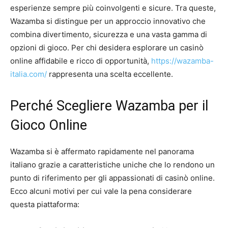
esperienze sempre più coinvolgenti e sicure. Tra queste,
Wazamba si distingue per un approccio innovativo che
combina divertimento, sicurezza e una vasta gamma di
opzioni di gioco. Per chi desidera esplorare un casinò
online affidabile e ricco di opportunità,
https://wazamba-
italia.com/
rappresenta una scelta eccellente.
Perché Scegliere Wazamba per il
Gioco Online
Wazamba si è affermato rapidamente nel panorama
italiano grazie a caratteristiche uniche che lo rendono un
punto di riferimento per gli appassionati di casinò online.
Ecco alcuni motivi per cui vale la pena considerare
questa piattaforma: