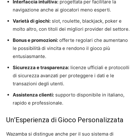
Interfaccia intuitiva:
progettata per facilitare la
navigazione anche ai giocatori meno esperti.
Varietà di giochi:
slot, roulette, blackjack, poker e
molto altro, con titoli dei migliori provider del settore.
Bonus e promozioni:
offerte regolari che aumentano
le possibilità di vincita e rendono il gioco più
entusiasmante.
Sicurezza e trasparenza:
licenze ufficiali e protocolli
di sicurezza avanzati per proteggere i dati e le
transazioni degli utenti.
Assistenza clienti:
supporto disponibile in italiano,
rapido e professionale.
Un’Esperienza di Gioco Personalizzata
Wazamba si distingue anche per il suo sistema di