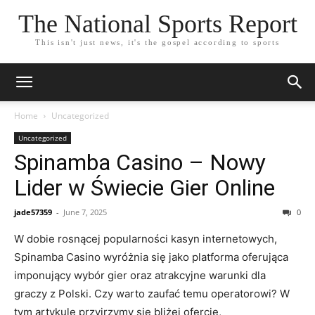
The National Sports Report
This isn't just news, it's the gospel according to sports
Home
Uncategorized
Uncategorized
Spinamba Casino – Nowy
Lider w Świecie Gier Online
jade57359
-
June 7, 2025
0
W dobie rosnącej popularności kasyn internetowych,
Spinamba Casino wyróżnia się jako platforma oferująca
imponujący wybór gier oraz atrakcyjne warunki dla
graczy z Polski. Czy warto zaufać temu operatorowi? W
tym artykule przyjrzymy się bliżej ofercie,