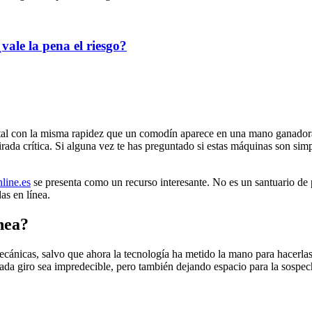
ale la pena el riesgo?
ital con la misma rapidez que un comodín aparece en una mano ganadora
a crítica. Si alguna vez te has preguntado si estas máquinas son simpl
nline.es
se presenta como un recurso interesante. No es un santuario de
as en línea.
nea?
ecánicas, salvo que ahora la tecnología ha metido la mano para hacerlas
a giro sea impredecible, pero también dejando espacio para la sospecha