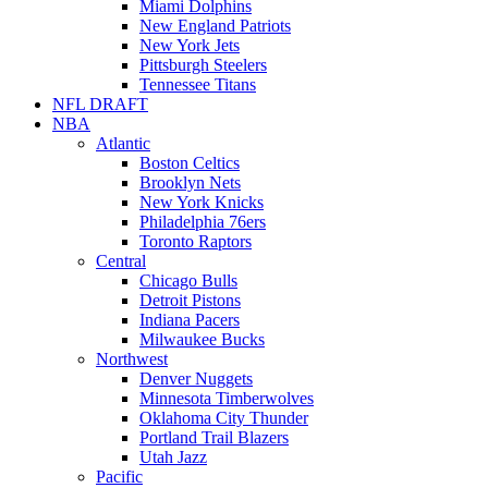
Miami Dolphins
New England Patriots
New York Jets
Pittsburgh Steelers
Tennessee Titans
NFL DRAFT
NBA
Atlantic
Boston Celtics
Brooklyn Nets
New York Knicks
Philadelphia 76ers
Toronto Raptors
Central
Chicago Bulls
Detroit Pistons
Indiana Pacers
Milwaukee Bucks
Northwest
Denver Nuggets
Minnesota Timberwolves
Oklahoma City Thunder
Portland Trail Blazers
Utah Jazz
Pacific