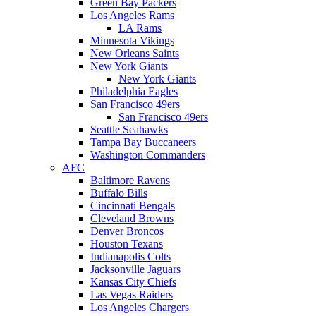
Green Bay Packers
Los Angeles Rams
LA Rams
Minnesota Vikings
New Orleans Saints
New York Giants
New York Giants
Philadelphia Eagles
San Francisco 49ers
San Francisco 49ers
Seattle Seahawks
Tampa Bay Buccaneers
Washington Commanders
AFC
Baltimore Ravens
Buffalo Bills
Cincinnati Bengals
Cleveland Browns
Denver Broncos
Houston Texans
Indianapolis Colts
Jacksonville Jaguars
Kansas City Chiefs
Las Vegas Raiders
Los Angeles Chargers