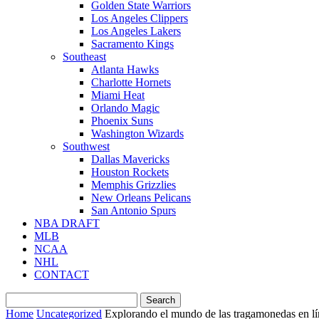
Golden State Warriors
Los Angeles Clippers
Los Angeles Lakers
Sacramento Kings
Southeast
Atlanta Hawks
Charlotte Hornets
Miami Heat
Orlando Magic
Phoenix Suns
Washington Wizards
Southwest
Dallas Mavericks
Houston Rockets
Memphis Grizzlies
New Orleans Pelicans
San Antonio Spurs
NBA DRAFT
MLB
NCAA
NHL
CONTACT
Home
Uncategorized
Explorando el mundo de las tragamonedas en lín