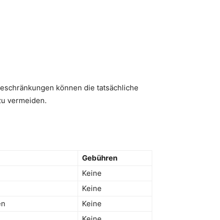
beschränkungen können die tatsächliche
zu vermeiden.
Gebühren
Keine
Keine
en
Keine
Keine