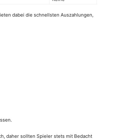
bieten dabei die schnellsten Auszahlungen,
assen.
h, daher sollten Spieler stets mit Bedacht