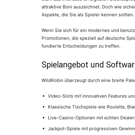
attraktive Boni auszeichnet. Doch wie siche
Aspekte, die Sie als Spieler kennen sollten.
Wenn Sie sich für ein modernes und benutze
Promotionen, die speziell auf deutsche Spie
fundierte Entscheidungen zu treffen.
Spielangebot und Software
WildRobin überzeugt durch eine breite Pale
Video-Slots mit innovativen Features u
Klassische Tischspiele wie Roulette, Bl
Live-Casino-Optionen mit echten Dealern
Jackpot-Spiele mit progressiven Gewin