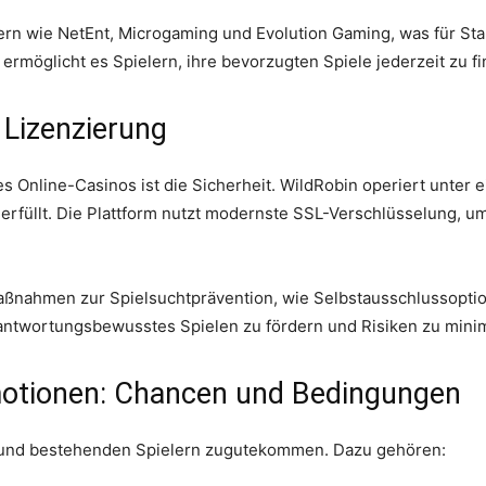
n wie NetEnt, Microgaming und Evolution Gaming, was für Stabi
 ermöglicht es Spielern, ihre bevorzugten Spiele jederzeit zu 
 Lizenzierung
s Online-Casinos ist die Sicherheit. WildRobin operiert unter e
 erfüllt. Die Plattform nutzt modernste SSL-Verschlüsselung, um
ßnahmen zur Spielsuchtprävention, wie Selbstausschlussoptio
antwortungsbewusstes Spielen zu fördern und Risiken zu mini
otionen: Chancen und Bedingungen
en und bestehenden Spielern zugutekommen. Dazu gehören: