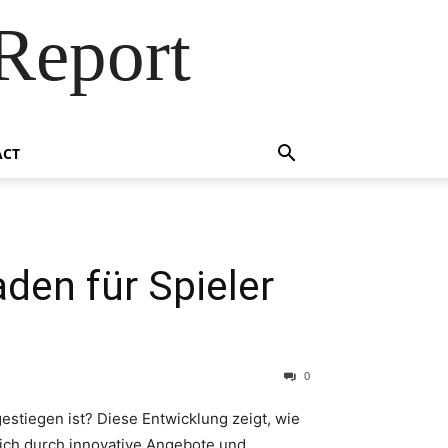
Report
ACT
den für Spieler
0
estiegen ist? Diese Entwicklung zeigt, wie
 sich durch innovative Angebote und