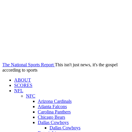
The National Sports Report
This isn't just news, it's the gospel
according to sports
ABOUT
SCORES
NFL
NFC
Arizona Cardinals
Atlanta Falcons
Carolina Panthers
Chicago Bears
Dallas Cowboys
Dallas Cowboys