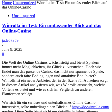
Home
Uncategorized
Winrolla im Test: Ein umfassender Blick auf
das Online-Casino
Uncategorized
Winrolla im Test: Ein umfassender Blick auf das
Online-Casino
jade57359
-
June 9, 2025
0
Die Welt der Online-Casinos wächst stetig und bietet Spielern
immer mehr Möglichkeiten, ihr Glück zu versuchen. Doch wie
findet man das passende Casino, das nicht nur spannende Spiele,
sondern auch faire Bedingungen und attraktive Boni bietet?
Winrolla ist ein neuer Anbieter, der in der Szene für Aufsehen sorgt.
In diesem Artikel analysieren wir, was Winrolla ausmacht, welche
Vorteile es bietet und wie es sich im Vergleich zu anderen
Plattformen schlägt.
Wer sich für ein seriöses und unterhaltsames Online-Casino
interessiert, sollte unbedingt einen Blick auf
https://de-winrolla.com/
werfen. Diese Seite bietet nicht nur detaillierte Informationen,