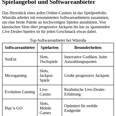
Spielangebot und Softwareanbieter
Das Herzstück eines jeden Online-Casinos ist das Spielportfolio.
Winrolla arbeitet mit renommierten Softwareanbietern zusammen,
um eine breite Palette an hochwertigen Spielen anzubieten. Von
klassischen Slots über progressive Jackpots bis hin zu spannenden
Live-Dealer-Spielen ist für jeden Geschmack etwas dabei.
Top-Softwareanbieter bei Winrolla
Softwareanbieter
Spielarten
Besonderheiten
Slots,
Innovative Grafiken, hohe
NetEnt
Tischspiele
Auszahlungsquoten
Slots,
Microgaming
Jackpot-
Große progressive Jackpots
Spiele
Live-
Realistische Live-Dealer-
Evolution Gaming
Casino
Erfahrung
Slots,
Optimiert für mobile
Play’n GO
Mobile
Endgeräte
Games