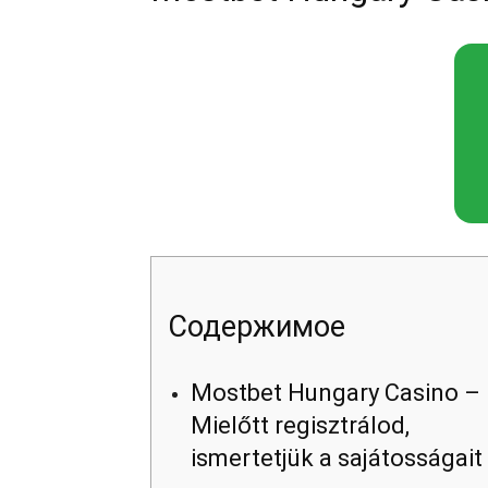
Содержимое
Mostbet Hungary Casino –
Mielőtt regisztrálod,
ismertetjük a sajátosságait