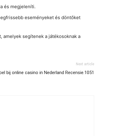
a és megjeleníti.
a legfrissebb eseményeket és döntőket
t, amelyek segítenek a játékosoknak a
Next article
el bij online casino in Nederland Recensie.1051