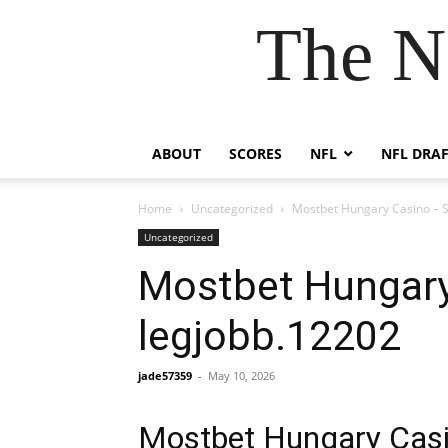
The N
ABOUT
SCORES
NFL
NFL DRA
Home
Uncategorized
Mostbet Hungary Casino – S
Uncategorized
Mostbet Hungary
legjobb.12202
jade57359
-
May 10, 2026
Mostbet Hungary Casi