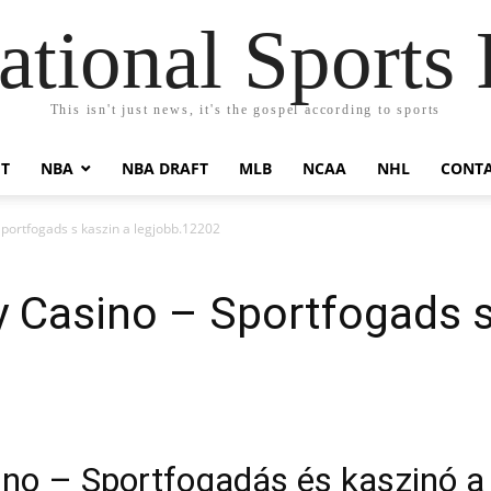
ational Sports 
This isn't just news, it's the gospel according to sports
FT
NBA
NBA DRAFT
MLB
NCAA
NHL
CONT
portfogads s kaszin a legjobb.12202
 Casino – Sportfogads s
no – Sportfogadás és kaszinó a 