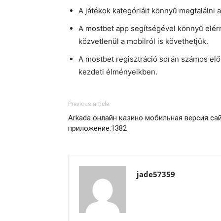
A játékok kategóriáit könnyű megtalálni 
A mostbet app segítségével könnyű elérn
közvetlenül a mobilról is követhetjük.
A mostbet regisztráció során számos elő
kezdeti élményeikben.
Previous article
Arkada онлайн казино мобильная версия са
приложение.1382
jade57359