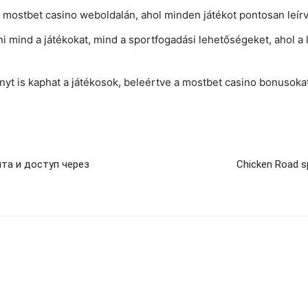
a mostbet casino weboldalán, ahol minden játékot pontosan leírv
i mind a játékokat, mind a sportfogadási lehetőségeket, ahol 
nyt is kaphat a játékosok, beleértve a mostbet casino bonusoka
йта и доступ через
Chicken Road sp