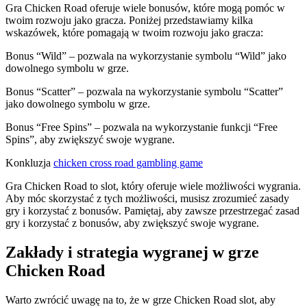
Gra Chicken Road oferuje wiele bonusów, które mogą pomóc w
twoim rozwoju jako gracza. Poniżej przedstawiamy kilka
wskazówek, które pomagają w twoim rozwoju jako gracza:
Bonus “Wild” – pozwala na wykorzystanie symbolu “Wild” jako
dowolnego symbolu w grze.
Bonus “Scatter” – pozwala na wykorzystanie symbolu “Scatter”
jako dowolnego symbolu w grze.
Bonus “Free Spins” – pozwala na wykorzystanie funkcji “Free
Spins”, aby zwiększyć swoje wygrane.
Konkluzja
chicken cross road gambling game
Gra Chicken Road to slot, który oferuje wiele możliwości wygrania.
Aby móc skorzystać z tych możliwości, musisz zrozumieć zasady
gry i korzystać z bonusów. Pamiętaj, aby zawsze przestrzegać zasad
gry i korzystać z bonusów, aby zwiększyć swoje wygrane.
Zakłady i strategia wygranej w grze
Chicken Road
Warto zwrócić uwagę na to, że w grze Chicken Road slot, aby