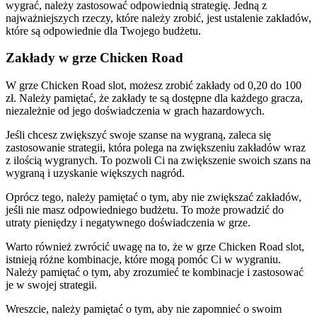
wygrać, należy zastosować odpowiednią strategię. Jedną z
najważniejszych rzeczy, które należy zrobić, jest ustalenie zakładów,
które są odpowiednie dla Twojego budżetu.
Zakłady w grze Chicken Road
W grze Chicken Road slot, możesz zrobić zakłady od 0,20 do 100
zł. Należy pamiętać, że zakłady te są dostępne dla każdego gracza,
niezależnie od jego doświadczenia w grach hazardowych.
Jeśli chcesz zwiększyć swoje szanse na wygraną, zaleca się
zastosowanie strategii, która polega na zwiększeniu zakładów wraz
z ilością wygranych. To pozwoli Ci na zwiększenie swoich szans na
wygraną i uzyskanie większych nagród.
Oprócz tego, należy pamiętać o tym, aby nie zwiększać zakładów,
jeśli nie masz odpowiedniego budżetu. To może prowadzić do
utraty pieniędzy i negatywnego doświadczenia w grze.
Warto również zwrócić uwagę na to, że w grze Chicken Road slot,
istnieją różne kombinacje, które mogą pomóc Ci w wygraniu.
Należy pamiętać o tym, aby zrozumieć te kombinacje i zastosować
je w swojej strategii.
Wreszcie, należy pamiętać o tym, aby nie zapomnieć o swoim