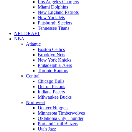
Los Angeles Chargers
Miami Dolphins
New England Patriots
New York Jets
Pittsburgh Steelers
Tennessee Titans
NFL DRAFT
NBA
Atlantic
Boston Celtics
Brooklyn Nets
New York Knicks
Philadelphia 76ers
Toronto Raptors
Central
Chicago Bulls
Detroit Pistons
Indiana Pacers
Milwaukee Bucks
Northwest
Denver Nuggets
Minnesota Timberwolves
Oklahoma City Thunder
Portland Trail Blazers
Utah Jazz