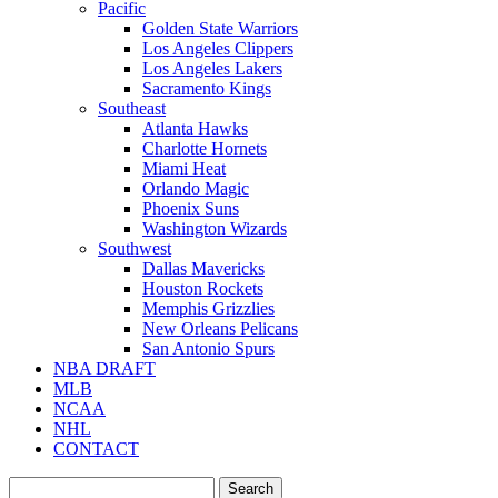
Pacific
Golden State Warriors
Los Angeles Clippers
Los Angeles Lakers
Sacramento Kings
Southeast
Atlanta Hawks
Charlotte Hornets
Miami Heat
Orlando Magic
Phoenix Suns
Washington Wizards
Southwest
Dallas Mavericks
Houston Rockets
Memphis Grizzlies
New Orleans Pelicans
San Antonio Spurs
NBA DRAFT
MLB
NCAA
NHL
CONTACT