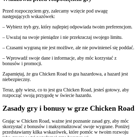
Przed rozpoczęciem gry, zalecamy wzięcie pod uwagę
następujących wskazówek:
– Wybierz tryb gry, który najlepiej odpowiada twoim preferencjom.
– Uważaj na swoje pieniądze i nie przekraczaj swojego limitu.
– Czasami wygraną nie jest możliwe, ale nie powinieneś się poddać.
– Wprowadź swoje dane i informacje, aby móc korzystać z
bonusów i promocji.
Zapamiętaj, że gra Chicken Road to gra hazardowa, a hazard jest
niebezpieczny.
Teraz, gdy wiesz, co to jest gra Chicken Road, jesteś gotowy, aby
rozpocząć swoją przygodę w świecie hazardu.
Zasady gry i bonusy w grze Chicken Road
Grając w Chicken Road, ważne jest poznanie zasad gry, aby móc
skorzystać z bonusów i maksymalizować swoje wygrane. Poniżej
przedstawiamy kilka wskazówek, które pomóc w twoim rozwoju