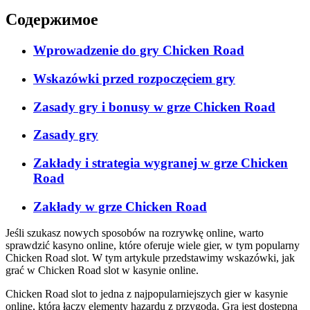
Содержимое
Wprowadzenie do gry Chicken Road
Wskazówki przed rozpoczęciem gry
Zasady gry i bonusy w grze Chicken Road
Zasady gry
Zakłady i strategia wygranej w grze Chicken
Road
Zakłady w grze Chicken Road
Jeśli szukasz nowych sposobów na rozrywkę online, warto
sprawdzić kasyno online, które oferuje wiele gier, w tym popularny
Chicken Road slot. W tym artykule przedstawimy wskazówki, jak
grać w Chicken Road slot w kasynie online.
Chicken Road slot to jedna z najpopularniejszych gier w kasynie
online, która łączy elementy hazardu z przygodą. Gra jest dostępna