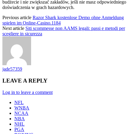
budżecie i nie zwiększać zakładów, jeśli nie masz odpowiedniego
doświadczenia w grach hazardowych.
Previous article
Razor Shark kostenlose Demo ohne Anmeldung
spielen im Online-Casino.1184
Next article
Siti scommesse non AAMS legali: passi e metodi per
scegliere in sicurezza
jade57359
LEAVE A REPLY
Log in to leave a comment
NFL
WNBA
NCAA
NBA
NHL
PGA