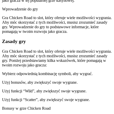
jako gracza w tej popularnej grze kasynowej.
Wprowadzenie do gry
Gra Chicken Road to slot, który oferuje wiele możliwości wygrania.
Aby móc skorzystać z tych możliwości, musisz zrozumieć zasady
gry. Wprowadzenie do gry to podstawowe informacje, które
pomagają w twoim rozwoju jako gracza.
Zasady gry
Gra Chicken Road to slot, który oferuje wiele możliwości wygrania.
Aby móc skorzystać z tych możliwości, musisz zrozumieć zasady
gry. Poniżej przedstawiamy kilka wskazówek, które pomagają w
twoim rozwoju jako gracza:
Wybierz odpowiednią kombinację symboli, aby wygrać.
Użyj bonusów, aby zwiększyć swoje wygrane.
Użyj funkcji “Wild”, aby zwiększyć swoje wygrane.
Użyj funkcji “Scatter”, aby zwiększyć swoje wygrane.
Bonusy w grze Chicken Road