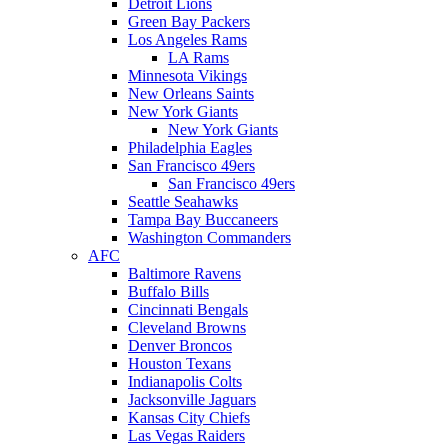
Detroit Lions
Green Bay Packers
Los Angeles Rams
LA Rams
Minnesota Vikings
New Orleans Saints
New York Giants
New York Giants
Philadelphia Eagles
San Francisco 49ers
San Francisco 49ers
Seattle Seahawks
Tampa Bay Buccaneers
Washington Commanders
AFC
Baltimore Ravens
Buffalo Bills
Cincinnati Bengals
Cleveland Browns
Denver Broncos
Houston Texans
Indianapolis Colts
Jacksonville Jaguars
Kansas City Chiefs
Las Vegas Raiders