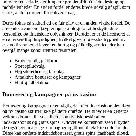
brugergrænseflade, der fungerer problemfrit på både desktop og
mobile enheder. En anden fordel er deres brede udvalg af spil, som
sikrer, at der er noget for enhver smag.
Deres fokus på sikkerhed og fair play er en anden vigtig fordel. De
anvender avanceret krypteringsteknologi for at beskytte dine
personlige og finansielle oplysninger. Derudover er de licenseret af
en anerkendt spilmyndighed, hvilket giver dig ekstra tryghed. nv
casino tilstræber at levere en hurtig og pålidelig service, der kan
overgå mange konkurrenters resultater.
Brugervenlig platform
Stort spiludvalg
Høj sikkerhed og fair play
Attraktive bonusser og kampagner
Hurtig udbetaling
Bonusser og kampagner på nv casino
Bonusser og kampagner er en vigtig del af online casinooplevelsen,
og nv casino skuffer ikke på dette område. De tilbyder en generøs
velkomstbonus til nye spillere, som typisk består af en
indskudsbonus og gratis spins. Udover velkomstbonussen tilbyder
de også regelmæssige kampagner og tilbud til eksisterende kunder.
Disse kan omfatte indskudsbonusser, gratis spins, cashback-tilbud,