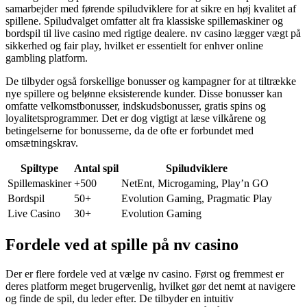
samarbejder med førende spiludviklere for at sikre en høj kvalitet af
spillene. Spiludvalget omfatter alt fra klassiske spillemaskiner og
bordspil til live casino med rigtige dealere. nv casino lægger vægt på
sikkerhed og fair play, hvilket er essentielt for enhver online
gambling platform.
De tilbyder også forskellige bonusser og kampagner for at tiltrække
nye spillere og belønne eksisterende kunder. Disse bonusser kan
omfatte velkomstbonusser, indskudsbonusser, gratis spins og
loyalitetsprogrammer. Det er dog vigtigt at læse vilkårene og
betingelserne for bonusserne, da de ofte er forbundet med
omsætningskrav.
Spiltype
Antal spil
Spiludviklere
Spillemaskiner
+500
NetEnt, Microgaming, Play’n GO
Bordspil
50+
Evolution Gaming, Pragmatic Play
Live Casino
30+
Evolution Gaming
Fordele ved at spille på nv casino
Der er flere fordele ved at vælge nv casino. Først og fremmest er
deres platform meget brugervenlig, hvilket gør det nemt at navigere
og finde de spil, du leder efter. De tilbyder en intuitiv