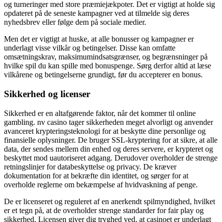
og turneringer med store præmiejækpoter. Det er vigtigt at holde sig
opdateret på de seneste kampagner ved at tilmelde sig deres
nyhedsbrev eller følge dem på sociale medier.
Men det er vigtigt at huske, at alle bonusser og kampagner er
underlagt visse vilkår og betingelser. Disse kan omfatte
omsætningskrav, maksimumindsatsgrænser, og begrænsninger på
hvilke spil du kan spille med bonuspenge. Sørg derfor altid at læse
vilkårene og betingelserne grundigt, før du accepterer en bonus.
Sikkerhed og licenser
Sikkerhed er en altafgørende faktor, når det kommer til online
gambling. nv casino tager sikkerheden meget alvorligt og anvender
avanceret krypteringsteknologi for at beskytte dine personlige og
finansielle oplysninger. De bruger SSL-kryptering for at sikre, at alle
data, der sendes mellem din enhed og deres servere, er krypteret og
beskyttet mod uautoriseret adgang. Derudover overholder de strenge
retningslinjer for databeskyttelse og privacy. De kræver
dokumentation for at bekræfte din identitet, og sørger for at
overholde reglerne om bekæmpelse af hvidvaskning af penge.
De er licenseret og reguleret af en anerkendt spilmyndighed, hvilket
er et tegn på, at de overholder strenge standarder for fair play og
sikkerhed. Licensen giver dig tryghed ved, at casinoet er underlagt