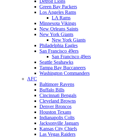
Detroit Lions
Green Bay Packers
Los Angeles Rams
LA Rams
Minnesota Vikings
New Orleans Saints
New York Giants
New York Giants
Philadelphia Eagles
San Francisco 49ers
San Francisco 49ers
Seattle Seahawks
Tampa Bay Buccaneers
Washington Commanders
AFC
Baltimore Ravens
Buffalo Bills
Cincinnati Bengals
Cleveland Browns
Denver Broncos
Houston Texans
Indianapolis Colts
Jacksonville Jaguars
Kansas City Chiefs
Las Vegas Raiders