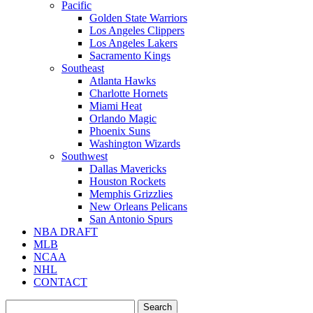
Pacific
Golden State Warriors
Los Angeles Clippers
Los Angeles Lakers
Sacramento Kings
Southeast
Atlanta Hawks
Charlotte Hornets
Miami Heat
Orlando Magic
Phoenix Suns
Washington Wizards
Southwest
Dallas Mavericks
Houston Rockets
Memphis Grizzlies
New Orleans Pelicans
San Antonio Spurs
NBA DRAFT
MLB
NCAA
NHL
CONTACT