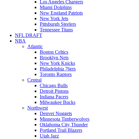
Los Angeles Chargers
Miami Dolphins
New England Patriots
New York Jets
Pittsburgh Steelers
Tennessee Titans
NFL DRAFT
NBA
Atlantic
Boston Celtics
Brooklyn Nets
New York Knicks
Philadelphia 76ers
Toronto Raptors
Central
Chicago Bulls
Detroit Pistons
Indiana Pacers
Milwaukee Bucks
Northwest
Denver Nuggets
Minnesota Timberwolves
Oklahoma City Thunder
Portland Trail Blazers
Utah Jazz