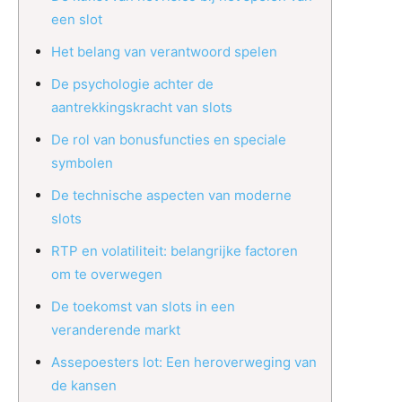
een slot
Het belang van verantwoord spelen
De psychologie achter de
aantrekkingskracht van slots
De rol van bonusfuncties en speciale
symbolen
De technische aspecten van moderne
slots
RTP en volatiliteit: belangrijke factoren
om te overwegen
De toekomst van slots in een
veranderende markt
Assepoesters lot: Een heroverweging van
de kansen