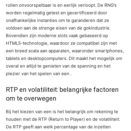
rollen onvoorspelbaar is en eerlijk verloopt. De RNG’s
worden regelmatig getest en gecertificeerd door
onafhankelijke instanties om te garanderen dat ze
voldoen aan de strenge eisen van de gokindustrie.
Bovendien zijn moderne slots vaak gebaseerd op
HTML5-technologie, waardoor ze compatibel zijn met
een breed scala aan apparaten, waaronder smartphones,
tablets en desktopcomputers. Dit maakt het mogelijk om
overal en altijd te genieten van de spanning en het
plezier van het spelen van een
.
RTP en volatiliteit: belangrijke factoren
om te overwegen
Bij het kiezen van een
is het belangrijk om rekening te
houden met de RTP (Return to Player) en de volatiliteit.
De RTP geeft aan welk percentage van de inzetten