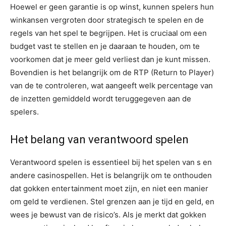
Hoewel er geen garantie is op winst, kunnen spelers hun
winkansen vergroten door strategisch te spelen en de
regels van het spel te begrijpen. Het is cruciaal om een
budget vast te stellen en je daaraan te houden, om te
voorkomen dat je meer geld verliest dan je kunt missen.
Bovendien is het belangrijk om de RTP (Return to Player)
van de
te controleren, wat aangeeft welk percentage van
de inzetten gemiddeld wordt teruggegeven aan de
spelers.
Het belang van verantwoord spelen
Verantwoord spelen is essentieel bij het spelen van
s en
andere casinospellen. Het is belangrijk om te onthouden
dat gokken entertainment moet zijn, en niet een manier
om geld te verdienen. Stel grenzen aan je tijd en geld, en
wees je bewust van de risico’s. Als je merkt dat gokken