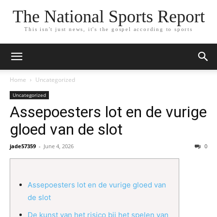
The National Sports Report
This isn't just news, it's the gospel according to sports
Home
Uncategorized
Uncategorized
Assepoesters lot en de vurige
gloed van de slot
jade57359
-
June 4, 2026
0
Assepoesters lot en de vurige gloed van
de slot
De kunst van het risico bij het spelen van