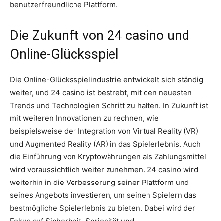
benutzerfreundliche Plattform.
Die Zukunft von 24 casino und
Online-Glücksspiel
Die Online-Glücksspielindustrie entwickelt sich ständig
weiter, und 24 casino ist bestrebt, mit den neuesten
Trends und Technologien Schritt zu halten. In Zukunft ist
mit weiteren Innovationen zu rechnen, wie
beispielsweise der Integration von Virtual Reality (VR)
und Augmented Reality (AR) in das Spielerlebnis. Auch
die Einführung von Kryptowährungen als Zahlungsmittel
wird voraussichtlich weiter zunehmen. 24 casino wird
weiterhin in die Verbesserung seiner Plattform und
seines Angebots investieren, um seinen Spielern das
bestmögliche Spielerlebnis zu bieten. Dabei wird der
Fokus auf Sicherheit, Seriosität und