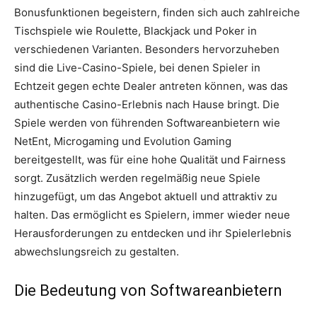
Bonusfunktionen begeistern, finden sich auch zahlreiche
Tischspiele wie Roulette, Blackjack und Poker in
verschiedenen Varianten. Besonders hervorzuheben
sind die Live-Casino-Spiele, bei denen Spieler in
Echtzeit gegen echte Dealer antreten können, was das
authentische Casino-Erlebnis nach Hause bringt. Die
Spiele werden von führenden Softwareanbietern wie
NetEnt, Microgaming und Evolution Gaming
bereitgestellt, was für eine hohe Qualität und Fairness
sorgt. Zusätzlich werden regelmäßig neue Spiele
hinzugefügt, um das Angebot aktuell und attraktiv zu
halten. Das ermöglicht es Spielern, immer wieder neue
Herausforderungen zu entdecken und ihr Spielerlebnis
abwechslungsreich zu gestalten.
Die Bedeutung von Softwareanbietern