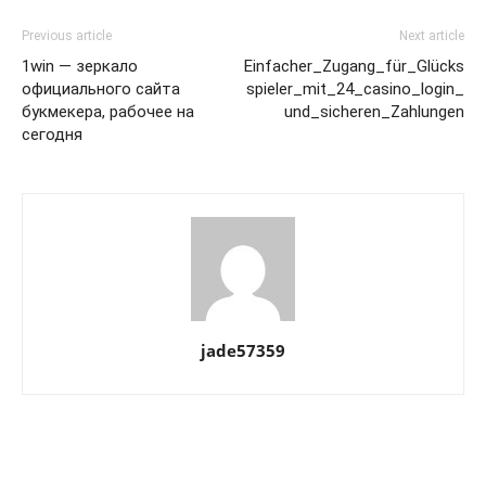
Previous article
Next article
1win — зеркало
Einfacher_Zugang_für_Glücks
официального сайта
spieler_mit_24_casino_login_
букмекера, рабочее на
und_sicheren_Zahlungen
сегодня
jade57359