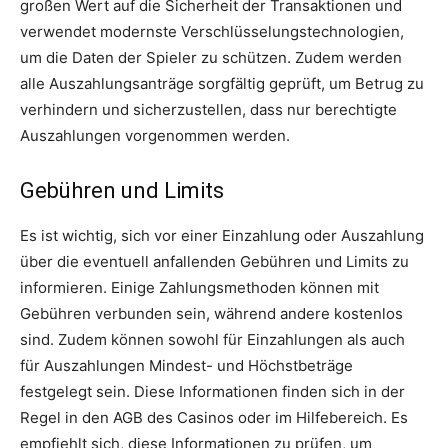
großen Wert auf die Sicherheit der Transaktionen und
verwendet modernste Verschlüsselungstechnologien,
um die Daten der Spieler zu schützen. Zudem werden
alle Auszahlungsanträge sorgfältig geprüft, um Betrug zu
verhindern und sicherzustellen, dass nur berechtigte
Auszahlungen vorgenommen werden.
Gebühren und Limits
Es ist wichtig, sich vor einer Einzahlung oder Auszahlung
über die eventuell anfallenden Gebühren und Limits zu
informieren. Einige Zahlungsmethoden können mit
Gebühren verbunden sein, während andere kostenlos
sind. Zudem können sowohl für Einzahlungen als auch
für Auszahlungen Mindest- und Höchstbeträge
festgelegt sein. Diese Informationen finden sich in der
Regel in den AGB des Casinos oder im Hilfebereich. Es
empfiehlt sich, diese Informationen zu prüfen, um