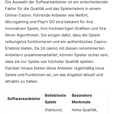
Die Auswahl der Softwareanbieter ist ein entscheidender
Faktor für die Qualität und das Spielerlebnis in einem
Online-Casino. Führende Anbieter wie NetEnt,
Microgaming und Play'n GO sind bekannt für ihre
innovativen Spiele, ihre hochwertigen Grafiken und ihre
fairen Algorithmen. Sie sorgen dafür, dass die Spiele
reibungslos funktionieren und ein authentisches Casino-
Erlebnis bieten. Da 24 casino mit diesen renommierten
Anbietern zusammenarbeitet, können Spieler sicher sein,
dass sie nur Spiele von höchster Qualität spielen.
Darüber hinaus bieten diese Anbieter regelmäßig neue
Spiele und Funktionen an, um das Angebot aktuell und
attraktiv zu halten.
Beliebteste
Besondere
Softwareanbieter
Spiele
Merkmale
Starburst,
Hohe Qualität,