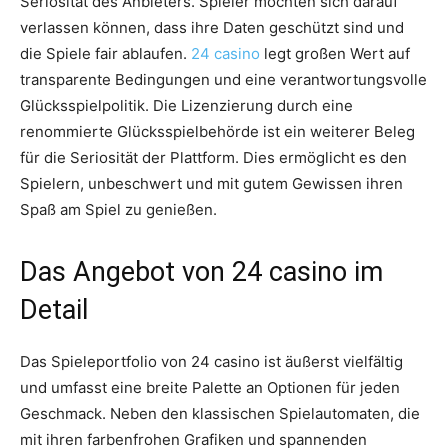
Seriosität des Anbieters. Spieler möchten sich darauf
verlassen können, dass ihre Daten geschützt sind und
die Spiele fair ablaufen.
24 casino
legt großen Wert auf
transparente Bedingungen und eine verantwortungsvolle
Glücksspielpolitik. Die Lizenzierung durch eine
renommierte Glücksspielbehörde ist ein weiterer Beleg
für die Seriosität der Plattform. Dies ermöglicht es den
Spielern, unbeschwert und mit gutem Gewissen ihren
Spaß am Spiel zu genießen.
Das Angebot von 24 casino im
Detail
Das Spieleportfolio von 24 casino ist äußerst vielfältig
und umfasst eine breite Palette an Optionen für jeden
Geschmack. Neben den klassischen Spielautomaten, die
mit ihren farbenfrohen Grafiken und spannenden