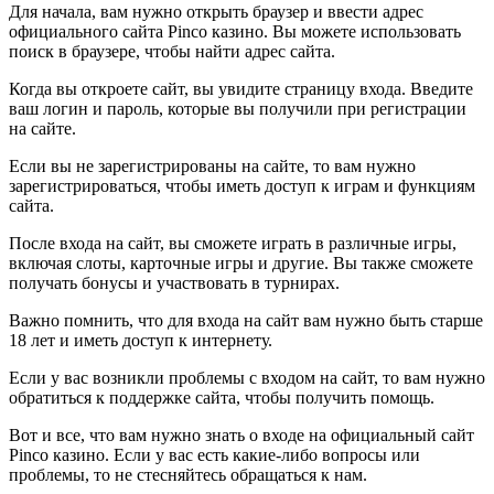
Для начала, вам нужно открыть браузер и ввести адрес
официального сайта Pinco казино. Вы можете использовать
поиск в браузере, чтобы найти адрес сайта.
Когда вы откроете сайт, вы увидите страницу входа. Введите
ваш логин и пароль, которые вы получили при регистрации
на сайте.
Если вы не зарегистрированы на сайте, то вам нужно
зарегистрироваться, чтобы иметь доступ к играм и функциям
сайта.
После входа на сайт, вы сможете играть в различные игры,
включая слоты, карточные игры и другие. Вы также сможете
получать бонусы и участвовать в турнирах.
Важно помнить, что для входа на сайт вам нужно быть старше
18 лет и иметь доступ к интернету.
Если у вас возникли проблемы с входом на сайт, то вам нужно
обратиться к поддержке сайта, чтобы получить помощь.
Вот и все, что вам нужно знать о входе на официальный сайт
Pinco казино. Если у вас есть какие-либо вопросы или
проблемы, то не стесняйтесь обращаться к нам.