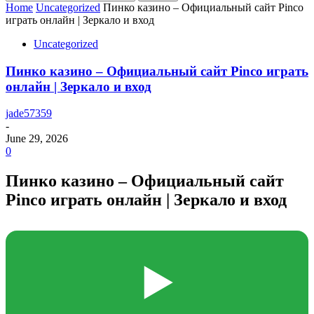
Home
Uncategorized
Пинко казино – Официальный сайт Pinco
играть онлайн | Зеркало и вход
Uncategorized
Пинко казино – Официальный сайт Pinco играть
онлайн | Зеркало и вход
jade57359
-
June 29, 2026
0
Пинко казино – Официальный сайт
Pinco играть онлайн | Зеркало и вход
▶️