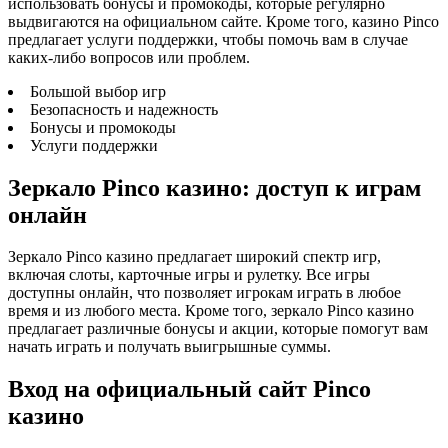
использовать бонусы и промокоды, которые регулярно
выдвигаются на официальном сайте. Кроме того, казино Pinco
предлагает услуги поддержки, чтобы помочь вам в случае
каких-либо вопросов или проблем.
Большой выбор игр
Безопасность и надежность
Бонусы и промокоды
Услуги поддержки
Зеркало Pinco казино: доступ к играм
онлайн
Зеркало Pinco казино предлагает широкий спектр игр,
включая слоты, карточные игры и рулетку. Все игры
доступны онлайн, что позволяет игрокам играть в любое
время и из любого места. Кроме того, зеркало Pinco казино
предлагает различные бонусы и акции, которые помогут вам
начать играть и получать выигрышные суммы.
Вход на официальный сайт Pinco
казино