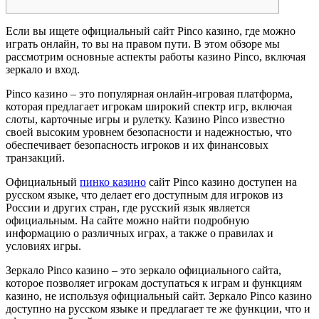
Если вы ищете официальный сайт Pinco казино, где можно
играть онлайн, то вы на правом пути. В этом обзоре мы
рассмотрим основные аспекты работы казино Pinco, включая
зеркало и вход.
Pinco казино – это популярная онлайн-игровая платформа,
которая предлагает игрокам широкий спектр игр, включая
слоты, карточные игры и рулетку. Казино Pinco известно
своей высоким уровнем безопасности и надежностью, что
обеспечивает безопасность игроков и их финансовых
транзакций.
Официальный
пинко казино
сайт Pinco казино доступен на
русском языке, что делает его доступным для игроков из
России и других стран, где русский язык является
официальным. На сайте можно найти подробную
информацию о различных играх, а также о правилах и
условиях игры.
Зеркало Pinco казино – это зеркало официального сайта,
которое позволяет игрокам доступаться к играм и функциям
казино, не используя официальный сайт. Зеркало Pinco казино
доступно на русском языке и предлагает те же функции, что и