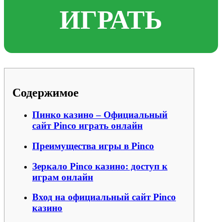
ИГРАТЬ
Содержимое
Пинко казино – Официальный
сайт Pinco играть онлайн
Преимущества игры в Pinco
Зеркало Pinco казино: доступ к
играм онлайн
Вход на официальный сайт Pinco
казино