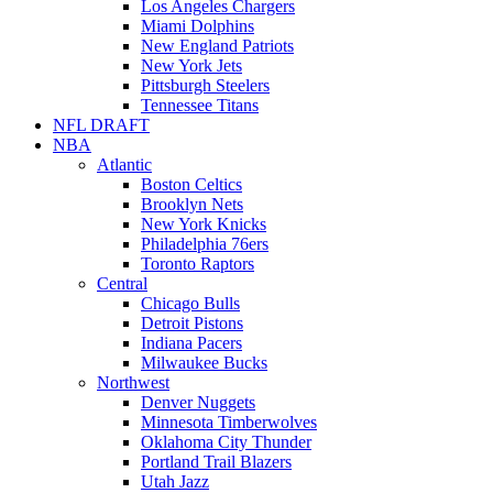
Los Angeles Chargers
Miami Dolphins
New England Patriots
New York Jets
Pittsburgh Steelers
Tennessee Titans
NFL DRAFT
NBA
Atlantic
Boston Celtics
Brooklyn Nets
New York Knicks
Philadelphia 76ers
Toronto Raptors
Central
Chicago Bulls
Detroit Pistons
Indiana Pacers
Milwaukee Bucks
Northwest
Denver Nuggets
Minnesota Timberwolves
Oklahoma City Thunder
Portland Trail Blazers
Utah Jazz