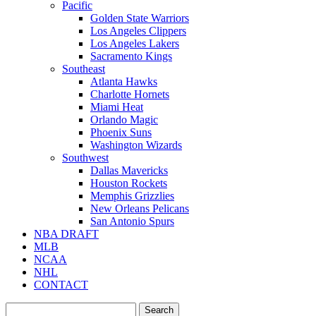
Pacific
Golden State Warriors
Los Angeles Clippers
Los Angeles Lakers
Sacramento Kings
Southeast
Atlanta Hawks
Charlotte Hornets
Miami Heat
Orlando Magic
Phoenix Suns
Washington Wizards
Southwest
Dallas Mavericks
Houston Rockets
Memphis Grizzlies
New Orleans Pelicans
San Antonio Spurs
NBA DRAFT
MLB
NCAA
NHL
CONTACT