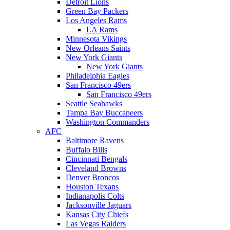
Detroit Lions
Green Bay Packers
Los Angeles Rams
LA Rams
Minnesota Vikings
New Orleans Saints
New York Giants
New York Giants
Philadelphia Eagles
San Francisco 49ers
San Francisco 49ers
Seattle Seahawks
Tampa Bay Buccaneers
Washington Commanders
AFC
Baltimore Ravens
Buffalo Bills
Cincinnati Bengals
Cleveland Browns
Denver Broncos
Houston Texans
Indianapolis Colts
Jacksonville Jaguars
Kansas City Chiefs
Las Vegas Raiders