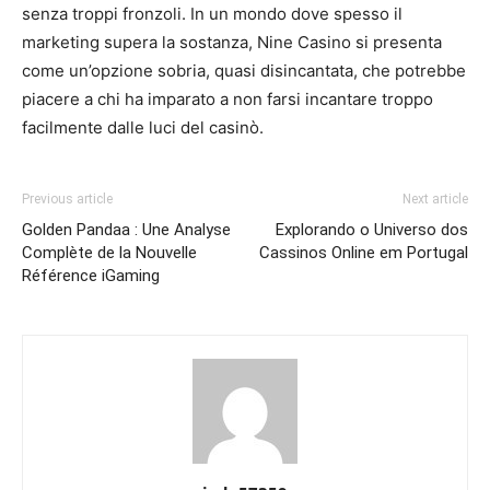
senza troppi fronzoli. In un mondo dove spesso il
marketing supera la sostanza, Nine Casino si presenta
come un’opzione sobria, quasi disincantata, che potrebbe
piacere a chi ha imparato a non farsi incantare troppo
facilmente dalle luci del casinò.
Previous article
Next article
Golden Pandaa : Une Analyse
Explorando o Universo dos
Complète de la Nouvelle
Cassinos Online em Portugal
Référence iGaming