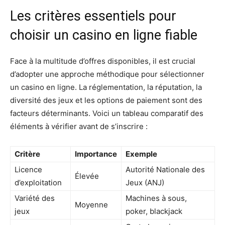
Les critères essentiels pour
choisir un casino en ligne fiable
Face à la multitude d’offres disponibles, il est crucial
d’adopter une approche méthodique pour sélectionner
un casino en ligne. La réglementation, la réputation, la
diversité des jeux et les options de paiement sont des
facteurs déterminants. Voici un tableau comparatif des
éléments à vérifier avant de s’inscrire :
Critère
Importance
Exemple
Licence
Autorité Nationale des
Élevée
d’exploitation
Jeux (ANJ)
Variété des
Machines à sous,
Moyenne
jeux
poker, blackjack