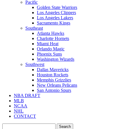
Pacific
Golden State Warriors
Los Angeles Clippers
Los Angeles Lakers
Sacramento Kings
Southeast
Atlanta Hawks
Charlotte Hornets
Miami Heat
Orlando Magic
Phoenix Suns
Washington Wizards
Southwest
Dallas Mavericks
Houston Rockets
Memphis Grizzlies
New Orleans Pelicans
San Antonio Spurs
NBA DRAFT
MLB
NCAA
NHL
CONTACT