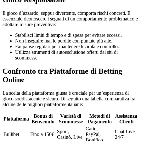
Il gioco d’azzardo, seppur divertente, comporta rischi concreti. È
essenziale riconoscere i segnali di un comportamento problematico e
adottare misure preventive:
Stabilisci limiti di tempo e di spesa per evitare eccessi.
Non inseguire mai le perdite con puntate più alte.
Fai pause regolari per mantenere lucidità e controllo.
Utilizza strumenti di autoesclusione offerti dai siti di
scommesse.
Confronto tra Piattaforme di Betting
Online
La scelta della piattaforma giusta è cruciale per un’esperienza di
gioco soddisfacente e sicura. Di seguito una tabella comparativa tra
alcune delle migliori piattaforme italiane:
Bonus di
Varietà di
Metodi di
Assistenza
Piattaforma
Benvenuto
Scommesse
Pagamento
Clienti
Carte,
Sport,
Chat Live
Bullibet
Fino a 150€
PayPal,
Casinò, Live
24/7
Bonifico