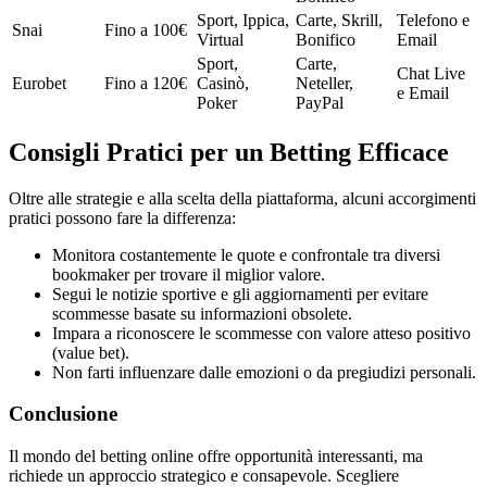
Sport, Ippica,
Carte, Skrill,
Telefono e
Snai
Fino a 100€
Virtual
Bonifico
Email
Sport,
Carte,
Chat Live
Eurobet
Fino a 120€
Casinò,
Neteller,
e Email
Poker
PayPal
Consigli Pratici per un Betting Efficace
Oltre alle strategie e alla scelta della piattaforma, alcuni accorgimenti
pratici possono fare la differenza:
Monitora costantemente le quote e confrontale tra diversi
bookmaker per trovare il miglior valore.
Segui le notizie sportive e gli aggiornamenti per evitare
scommesse basate su informazioni obsolete.
Impara a riconoscere le scommesse con valore atteso positivo
(value bet).
Non farti influenzare dalle emozioni o da pregiudizi personali.
Conclusione
Il mondo del betting online offre opportunità interessanti, ma
richiede un approccio strategico e consapevole. Scegliere