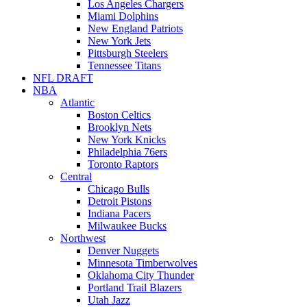
Los Angeles Chargers
Miami Dolphins
New England Patriots
New York Jets
Pittsburgh Steelers
Tennessee Titans
NFL DRAFT
NBA
Atlantic
Boston Celtics
Brooklyn Nets
New York Knicks
Philadelphia 76ers
Toronto Raptors
Central
Chicago Bulls
Detroit Pistons
Indiana Pacers
Milwaukee Bucks
Northwest
Denver Nuggets
Minnesota Timberwolves
Oklahoma City Thunder
Portland Trail Blazers
Utah Jazz