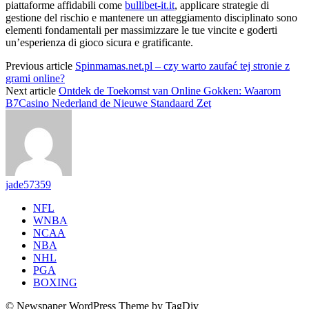
piattaforme affidabili come
bullibet-it.it
, applicare strategie di
gestione del rischio e mantenere un atteggiamento disciplinato sono
elementi fondamentali per massimizzare le tue vincite e goderti
un’esperienza di gioco sicura e gratificante.
Previous article
Spinmamas.net.pl – czy warto zaufać tej stronie z
grami online?
Next article
Ontdek de Toekomst van Online Gokken: Waarom
B7Casino Nederland de Nieuwe Standaard Zet
jade57359
NFL
WNBA
NCAA
NBA
NHL
PGA
BOXING
© Newspaper WordPress Theme by TagDiv