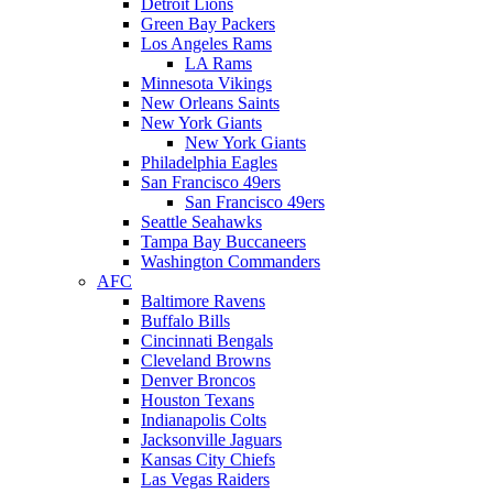
Detroit Lions
Green Bay Packers
Los Angeles Rams
LA Rams
Minnesota Vikings
New Orleans Saints
New York Giants
New York Giants
Philadelphia Eagles
San Francisco 49ers
San Francisco 49ers
Seattle Seahawks
Tampa Bay Buccaneers
Washington Commanders
AFC
Baltimore Ravens
Buffalo Bills
Cincinnati Bengals
Cleveland Browns
Denver Broncos
Houston Texans
Indianapolis Colts
Jacksonville Jaguars
Kansas City Chiefs
Las Vegas Raiders