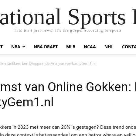
ational Sports 
This isn't just news, it's the gospel according to sports
FT
NBA
NBA DRAFT
MLB
NCAA
NHL
CONT
line Gokken: Een Diepgaande Analyse van LuckyGem1.nl
mst van Online Gokken:
kyGem1.nl
okkers in 2023 met meer dan 20% is gestegen? Deze trend onder
In deze context is het essentieel om een betrouwbare en veil