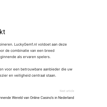
kt
mbineren. LuckyGem1.nl voldoet aan deze
oor de combinatie van een breed
eginnende als ervaren spelers.
zen voor een betrouwbare aanbieder die uw
zier en veiligheid centraal staan.
Next article
nende Wereld van Online Casino’s in Nederland