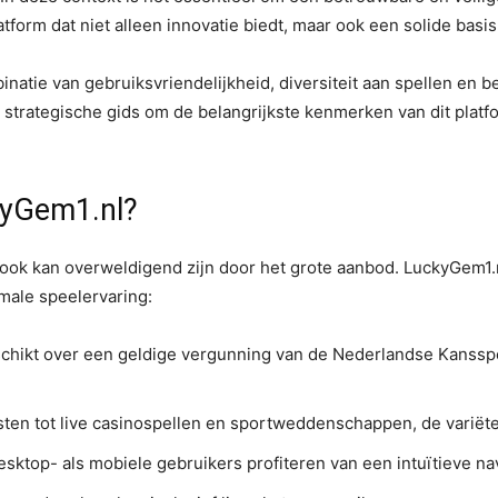
tform dat niet alleen innovatie biedt, maar ook een solide basi
inatie van gebruiksvriendelijkheid, diversiteit aan spellen en 
 strategische gids om de belangrijkste kenmerken van dit platfor
kyGem1.nl?
ook kan overweldigend zijn door het grote aanbod. LuckyGem1.n
imale speelervaring:
chikt over een geldige vergunning van de Nederlandse Kansspela
ten tot live casinospellen en sportweddenschappen, de variëte
sktop- als mobiele gebruikers profiteren van een intuïtieve navi