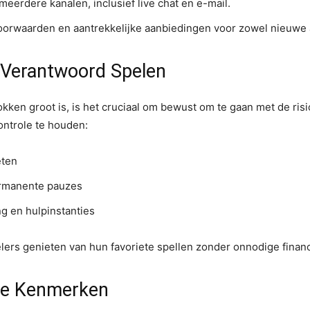
eerdere kanalen, inclusief live chat en e-mail.
orwaarden en aantrekkelijke aanbiedingen voor zowel nieuwe 
r Verantwoord Spelen
ken groot is, is het cruciaal om bewust om te gaan met de risi
ontrole te houden:
eten
 permanente pauzes
g en hulpinstanties
lers genieten van hun favoriete spellen zonder onnodige finan
jke Kenmerken