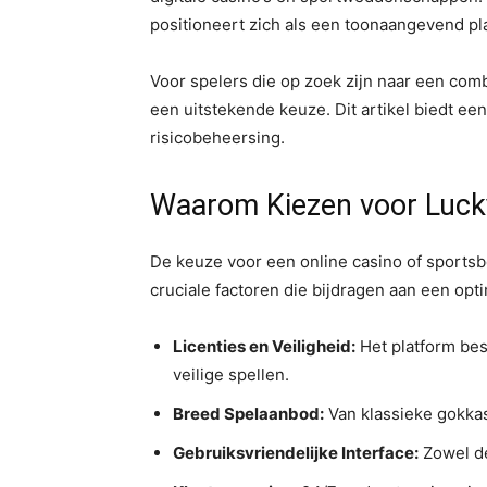
positioneert zich als een toonaangevend pla
Voor spelers die op zoek zijn naar een comb
een uitstekende keuze. Dit artikel biedt een
risicobeheersing.
Waarom Kiezen voor Luc
De keuze voor een online casino of sportsb
cruciale factoren die bijdragen aan een opt
Licenties en Veiligheid:
Het platform bes
veilige spellen.
Breed Spelaanbod:
Van klassieke gokkas
Gebruiksvriendelijke Interface:
Zowel de