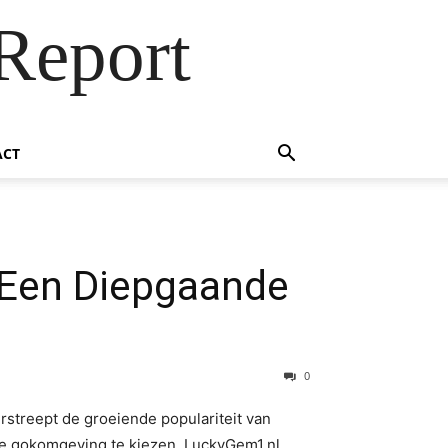
Report
ACT
 Een Diepgaande
0
streept de groeiende populariteit van
ige gokomgeving te kiezen. LuckyGem1.nl