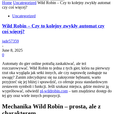
Home
Uncategorized
Wild Robin – Czy to kolejny zwykły automat
czy coś więcej?
Uncategorized
Wild Robin – Czy to kolejny zwykły automat czy
coś więcej?
jade57359
-
June 8, 2025
0
Automaty do gier online potrafią zaskakiwać, ale też
rozczarowywać. Wild Robin to jedna z tych gier, która na pierwszy
rzut oka wygląda jak setki innych, ale czy naprawdę zasługuje na
uwagę? Zanim zdecydujesz się na zakręcenie bębnami, warto
przyjrzeć się jej bliżej i sprawdzić, co oferuje poza standardowym
zestawem symboli i funkcji. Jeśli szukasz miejsca, gdzie możesz ją
wypróbować, odwiedź
pl-wildrobin.com
– tam znajdziesz dostęp do
tej gry oraz wiele innych propozycji.
Mechanika Wild Robin – prosta, ale z
charakterem