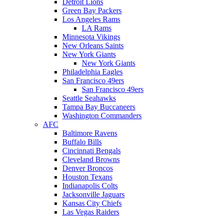
Detroit Lions
Green Bay Packers
Los Angeles Rams
LA Rams
Minnesota Vikings
New Orleans Saints
New York Giants
New York Giants
Philadelphia Eagles
San Francisco 49ers
San Francisco 49ers
Seattle Seahawks
Tampa Bay Buccaneers
Washington Commanders
AFC
Baltimore Ravens
Buffalo Bills
Cincinnati Bengals
Cleveland Browns
Denver Broncos
Houston Texans
Indianapolis Colts
Jacksonville Jaguars
Kansas City Chiefs
Las Vegas Raiders