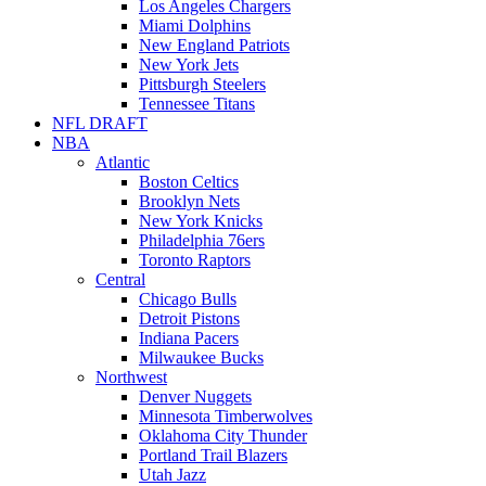
Los Angeles Chargers
Miami Dolphins
New England Patriots
New York Jets
Pittsburgh Steelers
Tennessee Titans
NFL DRAFT
NBA
Atlantic
Boston Celtics
Brooklyn Nets
New York Knicks
Philadelphia 76ers
Toronto Raptors
Central
Chicago Bulls
Detroit Pistons
Indiana Pacers
Milwaukee Bucks
Northwest
Denver Nuggets
Minnesota Timberwolves
Oklahoma City Thunder
Portland Trail Blazers
Utah Jazz