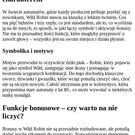
W świecie automatów, gdzie każdy producent próbuje przebić się z
nowinkami, Wild Robin stawia na klasykę z lekkim twistem. Gra
ma pięć bębnów i trzy rzędy, co jest standardem, ale to, co wyróżnia
ją na tle innych, to sposób, w jaki łączy symbole i aktywuje bonusy.
Nie ma tu przesadnej ilości funkcji, które mogłyby przyprawić o
zawrót głowy – wszystko jest na swoim miejscu i działa płynnie.
Symbolika i motywy
Motyw przewodni to oczywiście dziki ptak – Robin, który pojawia
się jako symbol Wild, zastępując inne ikony i pomagając w
tworzeniu wygranych kombinacji. Do tego dochodzą klasyczne
owoce, dzwonki i gwiazdki, które wciąż potrafią cieszyć oko, choć
nie są niczym nowym. Całość utrzymana jest w kolorystyce, która
przypomina stare automaty z lat 80., co może wywołać u niektórych
nutkę nostalgii.
Funkcje bonusowe – czy warto na nie
liczyć?
Bonusy w Wild Robin nie są przesadnie rozbudowane, ale potrafią
dodać trochę pikanterii do rozgrywki. Najważniejszym elementem