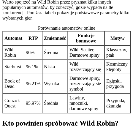
Warto spojrzeć na Wild Robin przez pryzmat kilku innych
popularnych automatów, by zobaczyć, gdzie wypada na tle
konkurencji. Poniższa tabela pokazuje podstawowe parametry kilku
wybranych gier.
Porównanie automatów online
Funkcje
Automat
RTP
Zmienność
Motyw
bonusowe
Wild
Wild, Scatter,
Klasyczny,
96%
Średnia
Robin
Darmowe spiny
ptak
Wild
Kosmiczny,
Starburst
96.1%
Niska
rozszerzający się
klejnoty
Darmowe spiny,
Book of
Egipski,
96.21%
Wysoka
rozszerzający się
Dead
przygoda
symbol
Lawiny,
Gonzo’s
Przygoda,
95.97%
Średnia
mnożniki,
Quest
dżungla
darmowe spiny
Kto powinien spróbować Wild Robin?