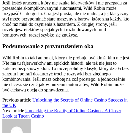
Jeśli jesteś graczem, który nie szuka fajerwerków i nie przepada za
przesadnie skomplikowanymi automatami, Wild Robin może
przypaść Ci do gustu. Gra jest prosta, ale nie nudna, a jej klasyczny
styl może przypominać stare maszyny z barów, które zna każdy, kto
choć raz miał do czynienia z hazardem. Z drugiej strony, jeśli
oczekujesz efektów specjalnych i rozbudowanych rund
bonusowych, raczej szybko się znużysz.
Podsumowanie z przymrużeniem oka
Wild Robin to taki automat, który nie próbuje być kimś, kim nie jest.
Nie ma tu fajerwerków ani epickich historii, ale też nie jest to
kolejny bezpłciowy klon. To raczej solidny klasyk, który działa bez
zarzutu i potrafi dostarczyć trochę rozrywki bez zbędnego
kombinowania. Jeśli masz ochotę na coś prostego, a jednocześnie
nie chcesz się czuć jak w muzeum automatów, Wild Robin może
być ciekawą opcją do sprawdzenia.
Previous article
Unlocking the Secrets of Online Casino Success in
the UK
Next article
Unpacking the Reality of Online Casinos: A Closer
Look at Tucan Casino