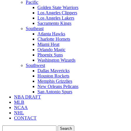
Pacific
Golden State Warriors
Los Angeles Clippers
Los Angeles Lakers
Sacramento Kings
Southeast
Atlanta Hawks
Charlotte Hornets
Miami Heat
Orlando Magic
Phoenix Suns
Washington Wizards
Southwest
Dallas Mavericks
Houston Rockets
Memphis Grizzlies
New Orleans Pelicans
San Antonio Spurs
NBA DRAFT
MLB
NCAA
NHL
CONTACT