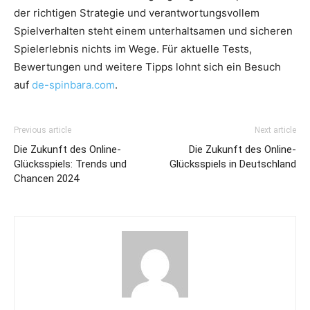
der richtigen Strategie und verantwortungsvollem
Spielverhalten steht einem unterhaltsamen und sicheren
Spielerlebnis nichts im Wege. Für aktuelle Tests,
Bewertungen und weitere Tipps lohnt sich ein Besuch
auf
de-spinbara.com
.
Previous article
Next article
Die Zukunft des Online-
Die Zukunft des Online-
Glücksspiels: Trends und
Glücksspiels in Deutschland
Chancen 2024