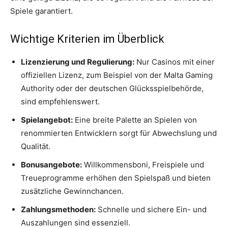
Spiele garantiert.
Wichtige Kriterien im Überblick
Lizenzierung und Regulierung:
Nur Casinos mit einer
offiziellen Lizenz, zum Beispiel von der Malta Gaming
Authority oder der deutschen Glücksspielbehörde,
sind empfehlenswert.
Spielangebot:
Eine breite Palette an Spielen von
renommierten Entwicklern sorgt für Abwechslung und
Qualität.
Bonusangebote:
Willkommensboni, Freispiele und
Treueprogramme erhöhen den Spielspaß und bieten
zusätzliche Gewinnchancen.
Zahlungsmethoden:
Schnelle und sichere Ein- und
Auszahlungen sind essenziell.