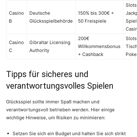
Slots
Casino
Deutsche
150% bis 300€ +
Jack
B
Glücksspielbehörde
50 Freispiele
Spiel
Casi
200€
Slots
Casino
Gibraltar Licensing
Willkommensbonus
Tisch
C
Authority
+ Cashback
Poke
Tipps für sicheres und
verantwortungsvolles Spielen
Glücksspiel sollte immer Spaß machen und
verantwortungsvoll betrieben werden. Hier einige
wichtige Hinweise, um Risiken zu minimieren:
Setzen Sie sich ein Budget und halten Sie sich strikt