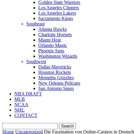
Golden State Warriors
Los Angeles Clippers
Los Angeles Lakers
Sacramento Kings
Southeast
Atlanta Hawks
Charlotte Hornets
Miami Heat
Orlando Magic
Phoenix Suns
Washington Wizards
Southwest
Dallas Mavericks
Houston Rockets
Memphis Grizzlies
New Orleans Pelicans
San Antonio Spurs
NBA DRAFT
MLB
NCAA
NHL
CONTACT
Home
Uncategorized
Die Faszination von Online-Casinos in Deutsc