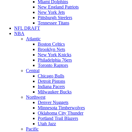
Miami Dolphins
New England Patriots
New York Jets
Pittsburgh Steelers
Tennessee Titans
NFL DRAFT
NBA
Atlantic
Boston Celtics
Brooklyn Nets
New York Knicks
Philadelphia 76ers
Toronto Raptors
Central
Chicago Bulls
Detroit Pistons
Indiana Pacers
Milwaukee Bucks
Northwest
Denver Nuggets
Minnesota Timberwolves
Oklahoma City Thunder
Portland Trail Blazers
Utah Jazz
Pacific