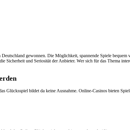
in Deutschland gewonnen. Die Möglichkeit, spannende Spiele bequem vo
 die Sicherheit und Seriosität der Anbieter. Wer sich für das Thema intere
erden
das Glücksspiel bildet da keine Ausnahme. Online-Casinos bieten Spieler