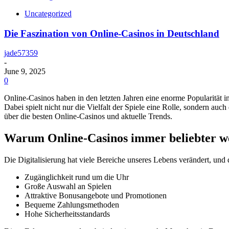
Uncategorized
Die Faszination von Online-Casinos in Deutschland
jade57359
-
June 9, 2025
0
Online-Casinos haben in den letzten Jahren eine enorme Popularität 
Dabei spielt nicht nur die Vielfalt der Spiele eine Rolle, sondern auch
über die besten Online-Casinos und aktuelle Trends.
Warum Online-Casinos immer beliebter w
Die Digitalisierung hat viele Bereiche unseres Lebens verändert, und 
Zugänglichkeit rund um die Uhr
Große Auswahl an Spielen
Attraktive Bonusangebote und Promotionen
Bequeme Zahlungsmethoden
Hohe Sicherheitsstandards