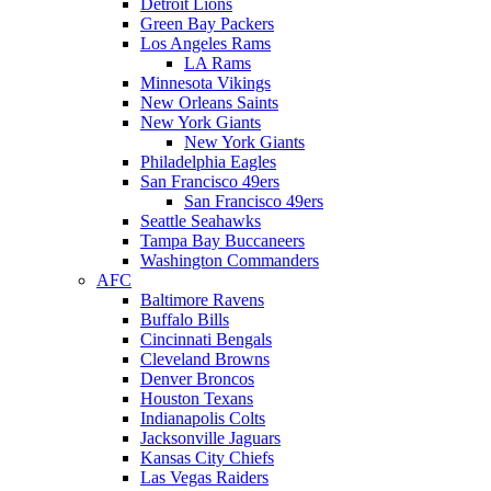
Detroit Lions
Green Bay Packers
Los Angeles Rams
LA Rams
Minnesota Vikings
New Orleans Saints
New York Giants
New York Giants
Philadelphia Eagles
San Francisco 49ers
San Francisco 49ers
Seattle Seahawks
Tampa Bay Buccaneers
Washington Commanders
AFC
Baltimore Ravens
Buffalo Bills
Cincinnati Bengals
Cleveland Browns
Denver Broncos
Houston Texans
Indianapolis Colts
Jacksonville Jaguars
Kansas City Chiefs
Las Vegas Raiders