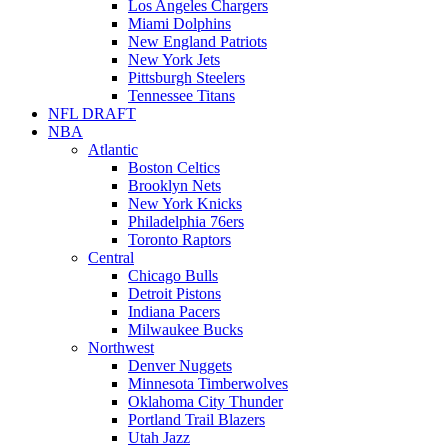
Los Angeles Chargers
Miami Dolphins
New England Patriots
New York Jets
Pittsburgh Steelers
Tennessee Titans
NFL DRAFT
NBA
Atlantic
Boston Celtics
Brooklyn Nets
New York Knicks
Philadelphia 76ers
Toronto Raptors
Central
Chicago Bulls
Detroit Pistons
Indiana Pacers
Milwaukee Bucks
Northwest
Denver Nuggets
Minnesota Timberwolves
Oklahoma City Thunder
Portland Trail Blazers
Utah Jazz