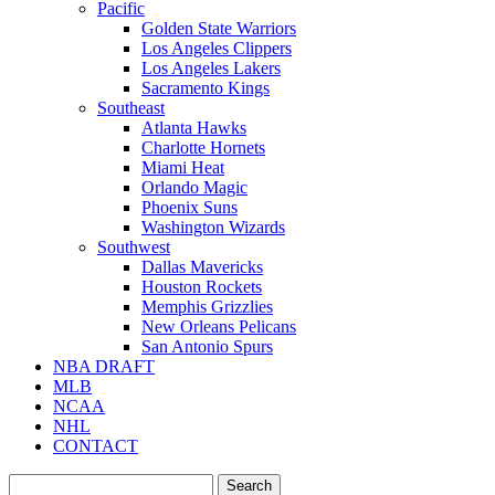
Pacific
Golden State Warriors
Los Angeles Clippers
Los Angeles Lakers
Sacramento Kings
Southeast
Atlanta Hawks
Charlotte Hornets
Miami Heat
Orlando Magic
Phoenix Suns
Washington Wizards
Southwest
Dallas Mavericks
Houston Rockets
Memphis Grizzlies
New Orleans Pelicans
San Antonio Spurs
NBA DRAFT
MLB
NCAA
NHL
CONTACT