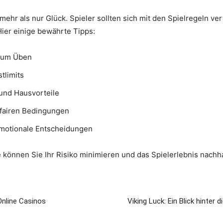
mehr als nur Glück. Spieler sollten sich mit den Spielregeln ve
Hier einige bewährte Tipps:
zum Üben
tlimits
 und Hausvorteile
 fairen Bedingungen
emotionale Entscheidungen
können Sie Ihr Risiko minimieren und das Spielerlebnis nachha
Online Casinos
Viking Luck: Ein Blick hinter