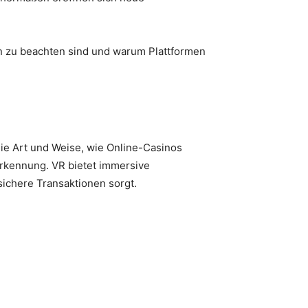
ken zu beachten sind und warum Plattformen
 die Art und Weise, wie Online-Casinos
erkennung. VR bietet immersive
ichere Transaktionen sorgt.