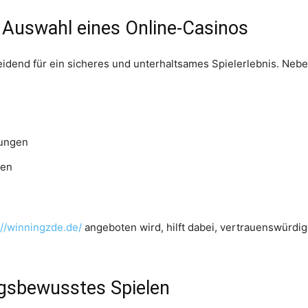
r Auswahl eines Online-Casinos
heidend für ein sicheres und unterhaltsames Spielerlebnis. Neb
gungen
ten
://winningzde.de/
angeboten wird, hilft dabei, vertrauenswürdig
ngsbewusstes Spielen