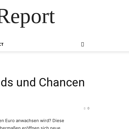
Report
CT
ends und Chancen
0
rden Euro anwachsen wird? Diese
ichermaßen eröffnen sich neue