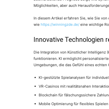
Möglichkeiten, aber auch Herausforderungen
In diesem Artikel erfahren Sie, wie Sie vo
wie
https://winningzde.de/
eine wichtige Ro
Innovative Technologien r
Die Integration von Künstlicher Intelligenz
funktionieren. KI ermöglicht personalisier
Umgebungen, die das Gefühl eines echten C
KI-gestützte Spielanalysen für individuel
VR-Casinos mit realitätsnahen Interakti
Blockchain für fälschungssichere Zahlu
Mobile Optimierung für flexibles Spiele