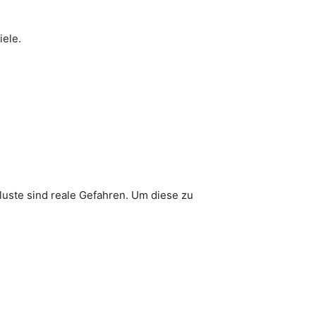
iele.
rluste sind reale Gefahren. Um diese zu