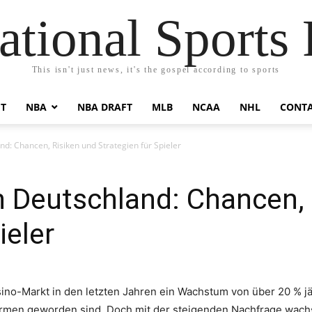
ational Sports 
This isn't just news, it's the gospel according to sports
FT
NBA
NBA DRAFT
MLB
NCAA
NHL
CONT
nd: Chancen, Risiken und Strategien für Spieler
n Deutschland: Chancen,
ieler
ino-Markt in den letzten Jahren ein Wachstum von über 20 % jä
ttformen geworden sind. Doch mit der steigenden Nachfrage wac