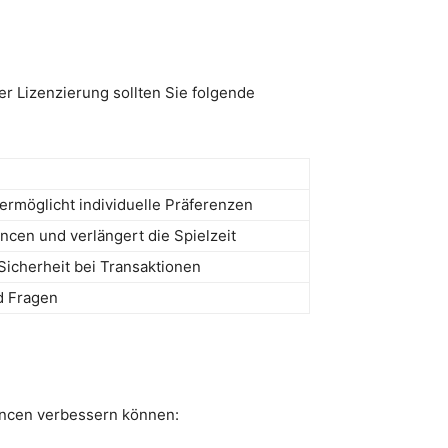
er Lizenzierung sollten Sie folgende
ermöglicht individuelle Präferenzen
cen und verlängert die Spielzeit
 Sicherheit bei Transaktionen
d Fragen
hancen verbessern können: