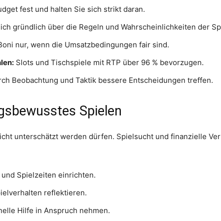
get fest und halten Sie sich strikt daran.
ich gründlich über die Regeln und Wahrscheinlichkeiten der Sp
oni nur, wenn die Umsatzbedingungen fair sind.
len:
Slots und Tischspiele mit RTP über 96 % bevorzugen.
rch Beobachtung und Taktik bessere Entscheidungen treffen.
ngsbewusstes Spielen
nicht unterschätzt werden dürfen. Spielsucht und finanzielle Ve
und Spielzeiten einrichten.
lverhalten reflektieren.
elle Hilfe in Anspruch nehmen.