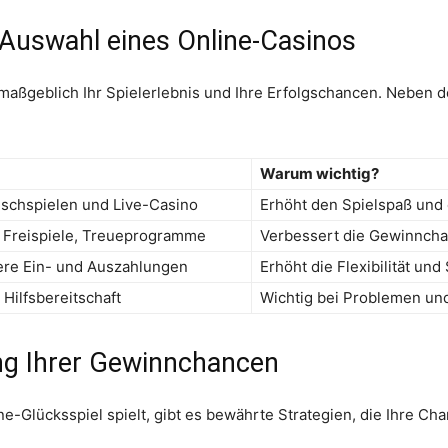
r Auswahl eines Online-Casinos
 maßgeblich Ihr Spielerlebnis und Ihre Erfolgschancen. Neben d
Warum wichtig?
 Tischspielen und Live-Casino
Erhöht den Spielspaß und 
 Freispiele, Treueprogramme
Verbessert die Gewinnchan
ere Ein- und Auszahlungen
Erhöht die Flexibilität und
 Hilfsbereitschaft
Wichtig bei Problemen un
ng Ihrer Gewinnchancen
ne-Glücksspiel spielt, gibt es bewährte Strategien, die Ihre C