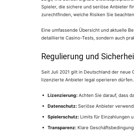
Spieler, die sichere und seriöse Anbieter f
zurechtfinden, welche Risiken Sie beachte
Eine umfassende Übersicht und aktuelle Be
detaillierte Casino-Tests, sondern auch pr
Regulierung und Sicherhe
Seit Juli 2021 gilt in Deutschland der neue
lizenzierte Anbieter legal operieren dürfen
Lizenzierung:
Achten Sie darauf, dass da
Datenschutz:
Seriöse Anbieter verwend
Spielerschutz:
Limits für Einzahlungen u
Transparenz:
Klare Geschäftsbedingunge