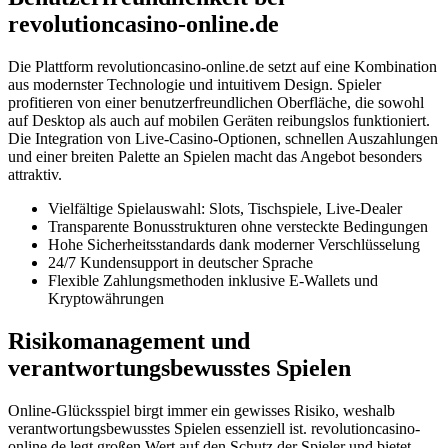
revolutioncasino-online.de
Die Plattform revolutioncasino-online.de setzt auf eine Kombination
aus modernster Technologie und intuitivem Design. Spieler
profitieren von einer benutzerfreundlichen Oberfläche, die sowohl
auf Desktop als auch auf mobilen Geräten reibungslos funktioniert.
Die Integration von Live-Casino-Optionen, schnellen Auszahlungen
und einer breiten Palette an Spielen macht das Angebot besonders
attraktiv.
Vielfältige Spielauswahl: Slots, Tischspiele, Live-Dealer
Transparente Bonusstrukturen ohne versteckte Bedingungen
Hohe Sicherheitsstandards dank moderner Verschlüsselung
24/7 Kundensupport in deutscher Sprache
Flexible Zahlungsmethoden inklusive E-Wallets und
Kryptowährungen
Risikomanagement und
verantwortungsbewusstes Spielen
Online-Glücksspiel birgt immer ein gewisses Risiko, weshalb
verantwortungsbewusstes Spielen essenziell ist. revolutioncasino-
online.de legt großen Wert auf den Schutz der Spieler und bietet