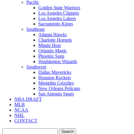
Pacific
Golden State Warriors
Los Angeles Clippers
Los Angeles Lakers
Sacramento Kings
Southeast
Atlanta Hawks
Charlotte Hornets
Miami Heat
Orlando Magic
Phoenix Suns
Washington Wizards
Southwest
Dallas Mavericks
Houston Rockets
Memphis Grizzlies
New Orleans Pelicans
San Antonio Spurs
NBA DRAFT
MLB
NCAA
NHL
CONTACT