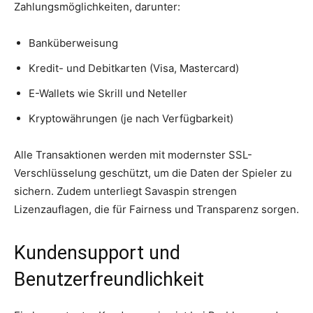
Zahlungsmöglichkeiten, darunter:
Banküberweisung
Kredit- und Debitkarten (Visa, Mastercard)
E-Wallets wie Skrill und Neteller
Kryptowährungen (je nach Verfügbarkeit)
Alle Transaktionen werden mit modernster SSL-
Verschlüsselung geschützt, um die Daten der Spieler zu
sichern. Zudem unterliegt Savaspin strengen
Lizenzauflagen, die für Fairness und Transparenz sorgen.
Kundensupport und
Benutzerfreundlichkeit