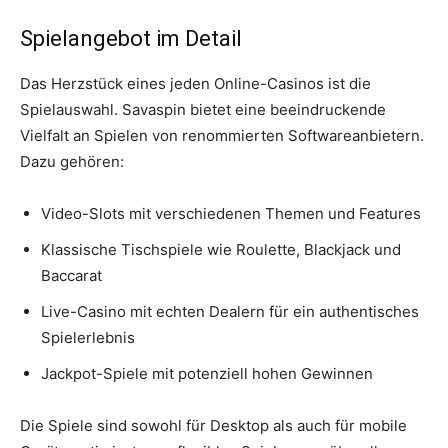
Spielangebot im Detail
Das Herzstück eines jeden Online-Casinos ist die
Spielauswahl. Savaspin bietet eine beeindruckende
Vielfalt an Spielen von renommierten Softwareanbietern.
Dazu gehören:
Video-Slots mit verschiedenen Themen und Features
Klassische Tischspiele wie Roulette, Blackjack und
Baccarat
Live-Casino mit echten Dealern für ein authentisches
Spielerlebnis
Jackpot-Spiele mit potenziell hohen Gewinnen
Die Spiele sind sowohl für Desktop als auch für mobile