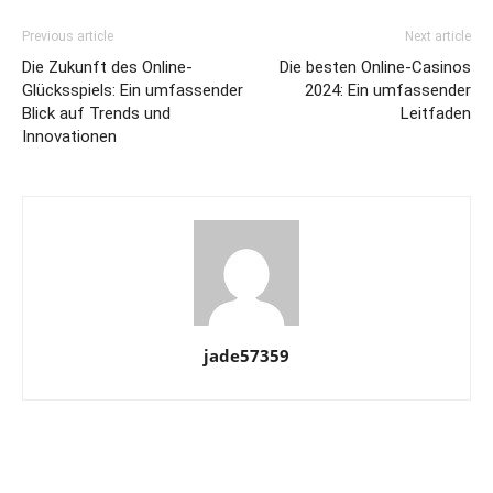
Previous article
Next article
Die Zukunft des Online-
Die besten Online-Casinos
Glücksspiels: Ein umfassender
2024: Ein umfassender
Blick auf Trends und
Leitfaden
Innovationen
jade57359