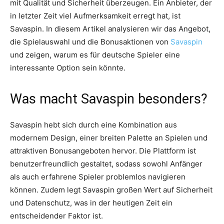
mit Qualität und Sicherheit überzeugen. Ein Anbieter, der
in letzter Zeit viel Aufmerksamkeit erregt hat, ist
Savaspin. In diesem Artikel analysieren wir das Angebot,
die Spielauswahl und die Bonusaktionen von
Savaspin
und zeigen, warum es für deutsche Spieler eine
interessante Option sein könnte.
Was macht Savaspin besonders?
Savaspin hebt sich durch eine Kombination aus
modernem Design, einer breiten Palette an Spielen und
attraktiven Bonusangeboten hervor. Die Plattform ist
benutzerfreundlich gestaltet, sodass sowohl Anfänger
als auch erfahrene Spieler problemlos navigieren
können. Zudem legt Savaspin großen Wert auf Sicherheit
und Datenschutz, was in der heutigen Zeit ein
entscheidender Faktor ist.