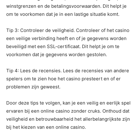
winstgrenzen en de betalingsvoorwaarden. Dit helpt je
om te voorkomen dat je in een lastige situatie komt.
Tip 3: Controleer de veiligheid. Controleer of het casino
een veilige verbinding heeft en of je gegevens worden
beveiligd met een SSL-certificaat. Dit helpt je om te
voorkomen dat je gegevens worden gestolen.
Tip 4: Lees de recensies. Lees de recensies van andere
spelers om te zien hoe het casino presteert en of er
problemen zijn geweest.
Door deze tips te volgen, kan je een veilig en eerlijk spel
ervaren bij een online casino zonder cruks. Onthoud dat
veiligheid en betrouwbaarheid het allerbelangrijkste zijn
bij het kiezen van een online casino.