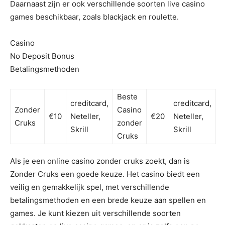
Daarnaast zijn er ook verschillende soorten live casino
games beschikbaar, zoals blackjack en roulette.
Casino
No Deposit Bonus
Betalingsmethoden
Beste
creditcard,
creditcard,
Zonder
Casino
€10
Neteller,
€20
Neteller,
Cruks
zonder
Skrill
Skrill
Cruks
Als je een online casino zonder cruks zoekt, dan is
Zonder Cruks een goede keuze. Het casino biedt een
veilig en gemakkelijk spel, met verschillende
betalingsmethoden en een brede keuze aan spellen en
games. Je kunt kiezen uit verschillende soorten