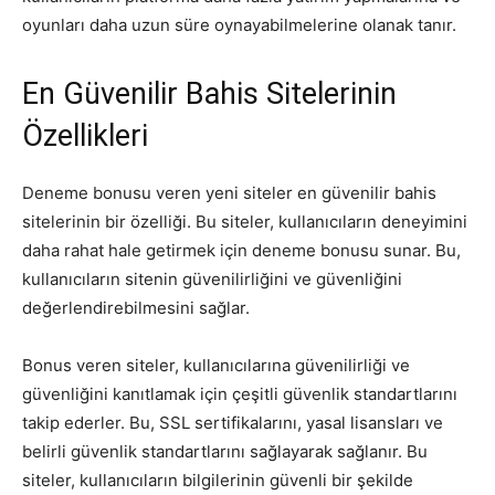
oyunları daha uzun süre oynayabilmelerine olanak tanır.
En Güvenilir Bahis Sitelerinin
Özellikleri
Deneme bonusu veren yeni siteler en güvenilir bahis
sitelerinin bir özelliği. Bu siteler, kullanıcıların deneyimini
daha rahat hale getirmek için deneme bonusu sunar. Bu,
kullanıcıların sitenin güvenilirliğini ve güvenliğini
değerlendirebilmesini sağlar.
Bonus veren siteler, kullanıcılarına güvenilirliği ve
güvenliğini kanıtlamak için çeşitli güvenlik standartlarını
takip ederler. Bu, SSL sertifikalarını, yasal lisansları ve
belirli güvenlik standartlarını sağlayarak sağlanır. Bu
siteler, kullanıcıların bilgilerinin güvenli bir şekilde