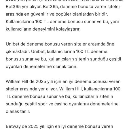
Bet365 yer alıyor. Bet365, deneme bonusu veren siteler
arasında en güvenilir ve popüler olanlardan biridir.
Kullanıcılarına 100 TL deneme bonusu sunar ve bu, yeni
kullanıcıların deneyimini kolaylaştırır.
Unibet de deneme bonusu veren siteler arasında öne
çıkmaktadır. Unibet, kullanıcılarına 100 TL deneme
bonusu sunar ve bu, kullanıcıların sitenin sunduğu çeşitli
oyunları denemelerine olanak tanır.
William Hill de 2025 yılı için en iyi deneme bonusu veren
siteler arasında yer alıyor. William Hill, kullanıcılarına 100
TL deneme bonusu sunar ve bu, kullanıcıların sitenin
sunduğu çeşitli spor ve casino oyunlarını denemelerine
olanak tanır.
Betway de 2025 yılı için en iyi deneme bonusu veren