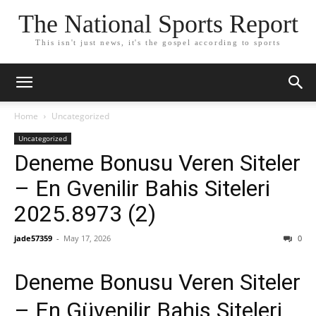
The National Sports Report
This isn't just news, it's the gospel according to sports
Home
Uncategorized
Uncategorized
Deneme Bonusu Veren Siteler
– En Gvenilir Bahis Siteleri
2025.8973 (2)
jade57359
-
May 17, 2026
0
Deneme Bonusu Veren Siteler
– En Güvenilir Bahis Siteleri