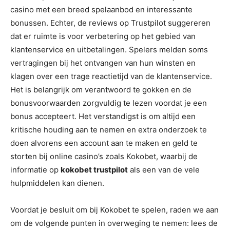
casino met een breed spelaanbod en interessante
bonussen. Echter, de reviews op Trustpilot suggereren
dat er ruimte is voor verbetering op het gebied van
klantenservice en uitbetalingen. Spelers melden soms
vertragingen bij het ontvangen van hun winsten en
klagen over een trage reactietijd van de klantenservice.
Het is belangrijk om verantwoord te gokken en de
bonusvoorwaarden zorgvuldig te lezen voordat je een
bonus accepteert. Het verstandigst is om altijd een
kritische houding aan te nemen en extra onderzoek te
doen alvorens een account aan te maken en geld te
storten bij online casino’s zoals Kokobet, waarbij de
informatie op
kokobet trustpilot
als een van de vele
hulpmiddelen kan dienen.
Voordat je besluit om bij Kokobet te spelen, raden we aan
om de volgende punten in overweging te nemen: lees de