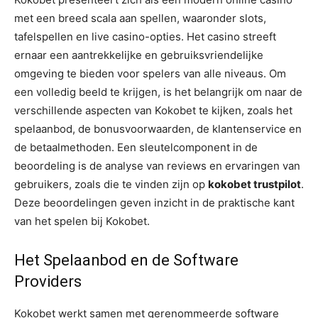
met een breed scala aan spellen, waaronder slots,
tafelspellen en live casino-opties. Het casino streeft
ernaar een aantrekkelijke en gebruiksvriendelijke
omgeving te bieden voor spelers van alle niveaus. Om
een volledig beeld te krijgen, is het belangrijk om naar de
verschillende aspecten van Kokobet te kijken, zoals het
spelaanbod, de bonusvoorwaarden, de klantenservice en
de betaalmethoden. Een sleutelcomponent in de
beoordeling is de analyse van reviews en ervaringen van
gebruikers, zoals die te vinden zijn op
kokobet trustpilot
.
Deze beoordelingen geven inzicht in de praktische kant
van het spelen bij Kokobet.
Het Spelaanbod en de Software
Providers
Kokobet werkt samen met gerenommeerde software