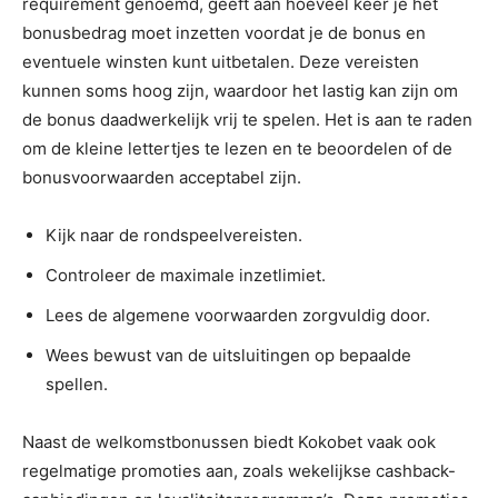
requirement genoemd, geeft aan hoeveel keer je het
bonusbedrag moet inzetten voordat je de bonus en
eventuele winsten kunt uitbetalen. Deze vereisten
kunnen soms hoog zijn, waardoor het lastig kan zijn om
de bonus daadwerkelijk vrij te spelen. Het is aan te raden
om de kleine lettertjes te lezen en te beoordelen of de
bonusvoorwaarden acceptabel zijn.
Kijk naar de rondspeelvereisten.
Controleer de maximale inzetlimiet.
Lees de algemene voorwaarden zorgvuldig door.
Wees bewust van de uitsluitingen op bepaalde
spellen.
Naast de welkomstbonussen biedt Kokobet vaak ook
regelmatige promoties aan, zoals wekelijkse cashback-