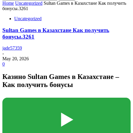
Home
Uncategorized
Sultan Games в Казахстане Как получить
бонусы.3261
Uncategorized
Sultan Games в Казахстане Как получить
бонусы.3261
jade57359
-
May 20, 2026
0
Казино Sultan Games в Казахстане –
Как получить бонусы
▶️