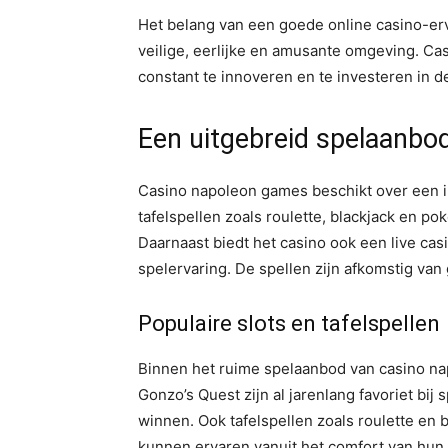
Het belang van een goede online casino-er
veilige, eerlijke en amusante omgeving. Ca
constant te innoveren en te investeren in d
Een uitgebreid spelaanbod
Casino napoleon games beschikt over een in
tafelspellen zoals roulette, blackjack en p
Daarnaast biedt het casino ook een live cas
spelervaring. De spellen zijn afkomstig va
Populaire slots en tafelspellen
Binnen het ruime spelaanbod van casino nap
Gonzo’s Quest zijn al jarenlang favoriet bi
winnen. Ook tafelspellen zoals roulette en b
kunnen ervaren vanuit het comfort van hun 