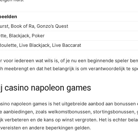
beelden
urst, Book of Ra, Gonzo’s Quest
tte, Blackjack, Poker
Roulette, Live Blackjack, Live Baccarat
er voor iedereen wat wils is, of je nu een beginnende speler bent
h meebrengt en dat het belangrijk is om verantwoordelijk te sp
j casino napoleon games
casino napoleon games is het uitgebreide aanbod aan bonussen
ke aanbiedingen, zoals welkomstbonussen, stortingsbonussen, g
jk verbeteren en de kans op winst vergroten. Het is echter be
etvereisten en andere beperkingen gelden.