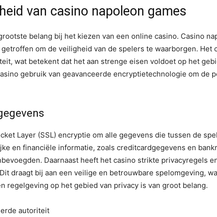
rheid van casino napoleon games
 grootste belang bij het kiezen van een online casino. Casino
 getroffen om de veiligheid van de spelers te waarborgen. Het 
t, wat betekent dat het aan strenge eisen voldoet op het gebie
asino gebruik van geavanceerde encryptietechnologie om de pe
 gegevens
ket Layer (SSL) encryptie om alle gegevens die tussen de spel
lijke en financiële informatie, zoals creditcardgegevens en ba
onbevoegden. Daarnaast heeft het casino strikte privacyregels 
it draagt bij aan een veilige en betrouwbare spelomgeving, wa
n regelgeving op het gebied van privacy is van groot belang.
rde autoriteit