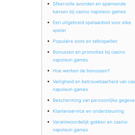
Sfeervolle avonden en spannende
kansen bij casino napoleon games
Een uitgebreid spelaanbod voor elke
speler
Populaire slots en tafelspellen
Bonussen en promoties bij casino
napoleon games
Hoe werken de bonussen?
Veiligheid en betrouwbaarheid van ca
napoleon games
Bescherming van persoonlijke gegev
Klantenservice en ondersteuning
Verantwoordelijk gokken en casino
napoleon games