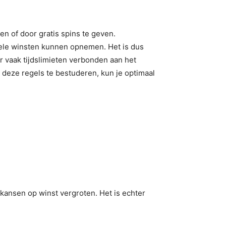
 of door gratis spins te geven.
ele winsten kunnen opnemen. Het is dus
r vaak tijdslimieten verbonden aan het
deze regels te bestuderen, kun je optimaal
ansen op winst vergroten. Het is echter