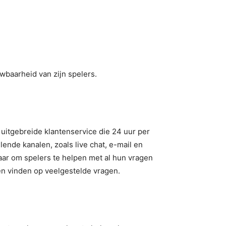
wbaarheid van zijn spelers.
uitgebreide klantenservice die 24 uur per
ende kanalen, zoals live chat, e-mail en
aar om spelers te helpen met al hun vragen
en vinden op veelgestelde vragen.