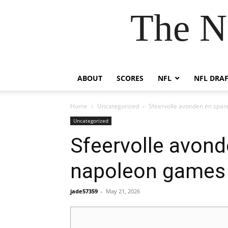
The N
ABOUT
SCORES
NFL
NFL DRA
Home
Uncategorized
Sfeervolle avonden en span
Uncategorized
Sfeervolle avond
napoleon games
jade57359
-
May 21, 2026