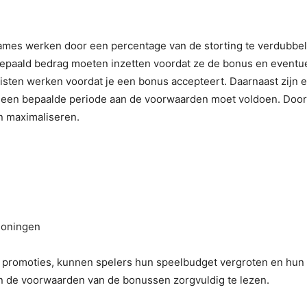
mes werken door een percentage van de storting te verdubbelen
bepaald bedrag moeten inzetten voordat ze de bonus en eventu
isten werken voordat je een bonus accepteert. Daarnaast zijn e
 een bepaalde periode aan de voorwaarden moet voldoen. Door 
n maximaliseren.
loningen
promoties, kunnen spelers hun speelbudget vergroten en hun k
en de voorwaarden van de bonussen zorgvuldig te lezen.