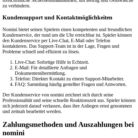
fortschrittliche Sicherheitsmaßnahmen, um Betrug und Geldwäsche
zu verhindern.
Kundensupport und Kontaktmöglichkeiten
Nomini bietet seinen Spielern einen kompetenten und freundlichen
Kundenservice, der rund um die Uhr erreichbar ist. Spieler können
den Kundenservice per Live-Chat, E-Mail oder Telefon
kontaktieren. Das Support-Team ist in der Lage, Fragen und
Probleme schnell und effizient zu lösen.
Live-Chat: Sofortige Hilfe in Echtzeit.
E-Mail: Für detaillierte Anfragen und
Dokumentenübermittlung.
Telefon: Direkter Kontakt zu einem Support-Mitarbeiter.
FAQ: Sammlung häufig gestellter Fragen und Antworten.
Der Kundenservice von nomini zeichnet sich durch seine
Professionalität und seine schnelle Reaktionszeit aus. Spieler können
sich jederzeit darauf verlassen, dass ihre Anliegen ernst genommen
und zeitnah bearbeitet werden.
Zahlungsmethoden und Auszahlungen bei
nomini