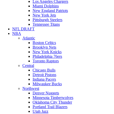
Los Angeles Chargers
Miami Dolphins
New England Patriots
New York Jets
Pittsburgh Steelers
Tennessee Titans
NFL DRAFT
NBA
Atlantic
Boston Celtics
Brooklyn Nets
New York Knicks
Philadelphia 76ers
Toronto Raptors
Central
Chicago Bulls
Detroit Pistons
Indiana Pacers
Milwaukee Bucks
Northwest
Denver Nuggets
Minnesota Timberwolves
Oklahoma City Thunder
Portland Trail Blazers
Utah Jazz