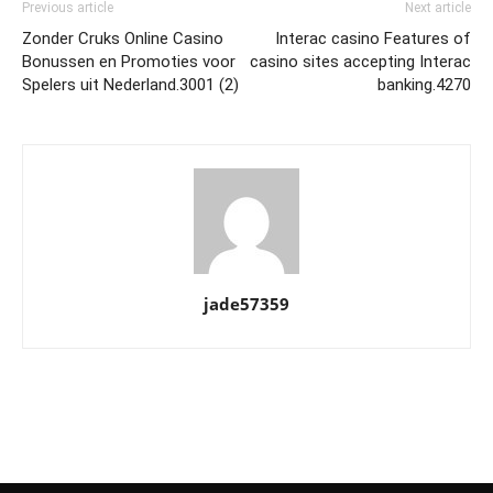
Previous article
Next article
Zonder Cruks Online Casino
Interac casino Features of
Bonussen en Promoties voor
casino sites accepting Interac
Spelers uit Nederland.3001 (2)
banking.4270
jade57359