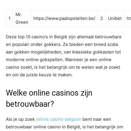
Mr.
1
https://www.paalopstelten.be/
2
Unibet
ht
Green
Deze top 10 casino’s in België zijn allemaal betrouwbare
en populair onder gokkers. Ze bieden een breed scala
aan gokken mogelijkheden, van klassieke gokkasten tot
moderne online gokspellen. Wanneer je een online
casino zoekt, is het belangrijk om te weten wat je zoekt
en om de juiste keuze te maken.
Welke online casinos zijn
betrouwbaar?
Als je op zoek
online casino belgium
bent naar een
betrouwbaar online casino in België, is het belangrijk om