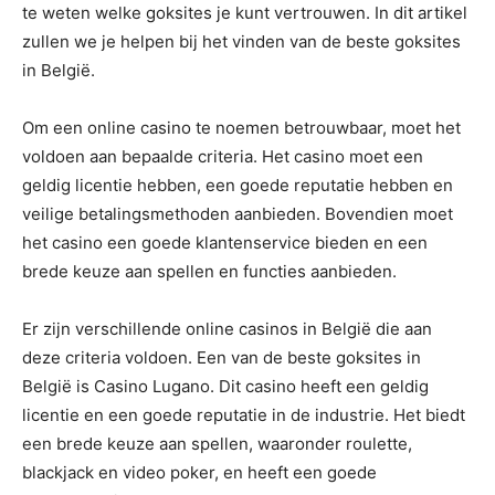
te weten welke goksites je kunt vertrouwen. In dit artikel
zullen we je helpen bij het vinden van de beste goksites
in België.
Om een online casino te noemen betrouwbaar, moet het
voldoen aan bepaalde criteria. Het casino moet een
geldig licentie hebben, een goede reputatie hebben en
veilige betalingsmethoden aanbieden. Bovendien moet
het casino een goede klantenservice bieden en een
brede keuze aan spellen en functies aanbieden.
Er zijn verschillende online casinos in België die aan
deze criteria voldoen. Een van de beste goksites in
België is Casino Lugano. Dit casino heeft een geldig
licentie en een goede reputatie in de industrie. Het biedt
een brede keuze aan spellen, waaronder roulette,
blackjack en video poker, en heeft een goede