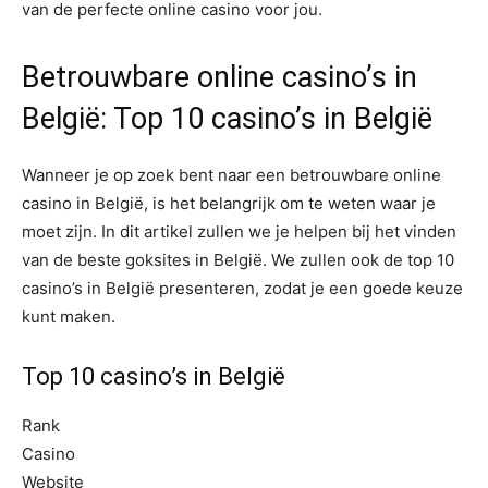
van de perfecte online casino voor jou.
Betrouwbare online casino’s in
België: Top 10 casino’s in België
Wanneer je op zoek bent naar een betrouwbare online
casino in België, is het belangrijk om te weten waar je
moet zijn. In dit artikel zullen we je helpen bij het vinden
van de beste goksites in België. We zullen ook de top 10
casino’s in België presenteren, zodat je een goede keuze
kunt maken.
Top 10 casino’s in België
Rank
Casino
Website