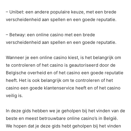
– Unibet: een andere populaire keuze, met een brede
verscheidenheid aan spellen en een goede reputatie.
– Betway: een online casino met een brede
verscheidenheid aan spellen en een goede reputatie.
Wanneer je een online casino kiest, is het belangrijk om
te controleren of het casino is geautoriseerd door de
Belgische overheid en of het casino een goede reputatie
heeft. Het is ook belangrijk om te controleren of het
casino een goede klantenservice heeft en of het casino
veilig is.
In deze gids hebben we je geholpen bij het vinden van de
beste en meest betrouwbare online casino’s in België.
We hopen dat je deze gids hebt geholpen bij het vinden