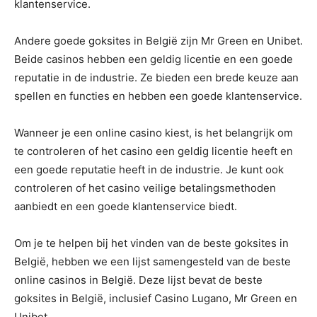
klantenservice.
Andere goede goksites in België zijn Mr Green en Unibet.
Beide casinos hebben een geldig licentie en een goede
reputatie in de industrie. Ze bieden een brede keuze aan
spellen en functies en hebben een goede klantenservice.
Wanneer je een online casino kiest, is het belangrijk om
te controleren of het casino een geldig licentie heeft en
een goede reputatie heeft in de industrie. Je kunt ook
controleren of het casino veilige betalingsmethoden
aanbiedt en een goede klantenservice biedt.
Om je te helpen bij het vinden van de beste goksites in
België, hebben we een lijst samengesteld van de beste
online casinos in België. Deze lijst bevat de beste
goksites in België, inclusief Casino Lugano, Mr Green en
Unibet.