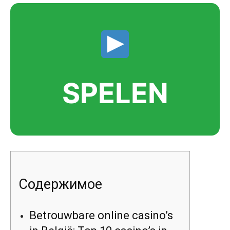
SPELEN
Содержимое
Betrouwbare online casino’s