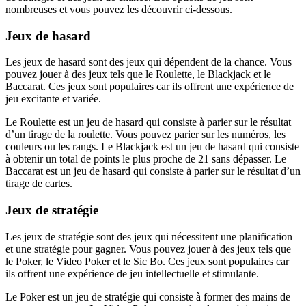
nombreuses et vous pouvez les découvrir ci-dessous.
Jeux de hasard
Les jeux de hasard sont des jeux qui dépendent de la chance. Vous
pouvez jouer à des jeux tels que le Roulette, le Blackjack et le
Baccarat. Ces jeux sont populaires car ils offrent une expérience de
jeu excitante et variée.
Le Roulette est un jeu de hasard qui consiste à parier sur le résultat
d’un tirage de la roulette. Vous pouvez parier sur les numéros, les
couleurs ou les rangs. Le Blackjack est un jeu de hasard qui consiste
à obtenir un total de points le plus proche de 21 sans dépasser. Le
Baccarat est un jeu de hasard qui consiste à parier sur le résultat d’un
tirage de cartes.
Jeux de stratégie
Les jeux de stratégie sont des jeux qui nécessitent une planification
et une stratégie pour gagner. Vous pouvez jouer à des jeux tels que
le Poker, le Video Poker et le Sic Bo. Ces jeux sont populaires car
ils offrent une expérience de jeu intellectuelle et stimulante.
Le Poker est un jeu de stratégie qui consiste à former des mains de