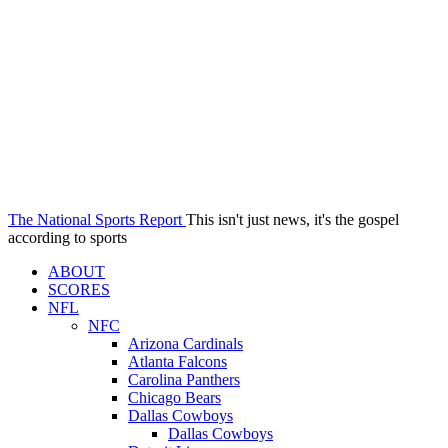
The National Sports Report
This isn't just news, it's the gospel
according to sports
ABOUT
SCORES
NFL
NFC
Arizona Cardinals
Atlanta Falcons
Carolina Panthers
Chicago Bears
Dallas Cowboys
Dallas Cowboys