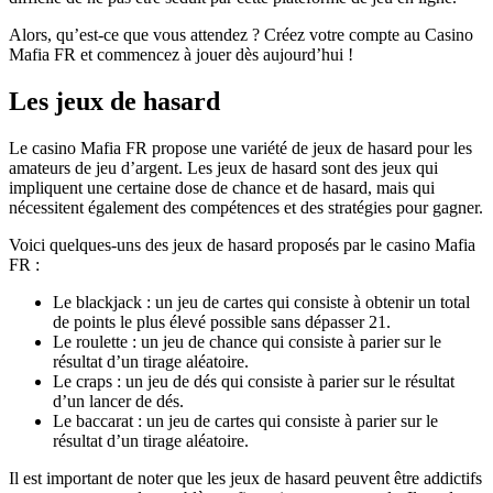
Alors, qu’est-ce que vous attendez ? Créez votre compte au Casino
Mafia FR et commencez à jouer dès aujourd’hui !
Les jeux de hasard
Le casino Mafia FR propose une variété de jeux de hasard pour les
amateurs de jeu d’argent. Les jeux de hasard sont des jeux qui
impliquent une certaine dose de chance et de hasard, mais qui
nécessitent également des compétences et des stratégies pour gagner.
Voici quelques-uns des jeux de hasard proposés par le casino Mafia
FR :
Le blackjack : un jeu de cartes qui consiste à obtenir un total
de points le plus élevé possible sans dépasser 21.
Le roulette : un jeu de chance qui consiste à parier sur le
résultat d’un tirage aléatoire.
Le craps : un jeu de dés qui consiste à parier sur le résultat
d’un lancer de dés.
Le baccarat : un jeu de cartes qui consiste à parier sur le
résultat d’un tirage aléatoire.
Il est important de noter que les jeux de hasard peuvent être addictifs