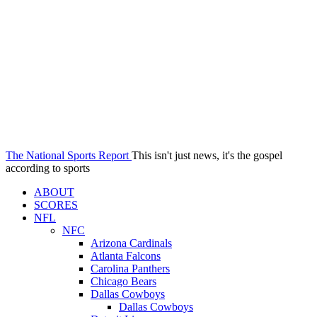
The National Sports Report
This isn't just news, it's the gospel
according to sports
ABOUT
SCORES
NFL
NFC
Arizona Cardinals
Atlanta Falcons
Carolina Panthers
Chicago Bears
Dallas Cowboys
Dallas Cowboys