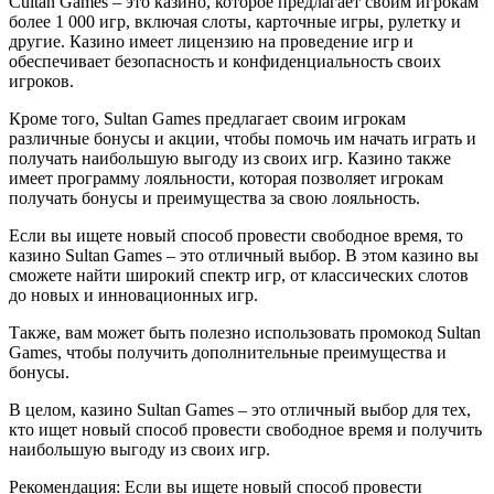
Сultan Games – это казино, которое предлагает своим игрокам
более 1 000 игр, включая слоты, карточные игры, рулетку и
другие. Казино имеет лицензию на проведение игр и
обеспечивает безопасность и конфиденциальность своих
игроков.
Кроме того, Sultan Games предлагает своим игрокам
различные бонусы и акции, чтобы помочь им начать играть и
получать наибольшую выгоду из своих игр. Казино также
имеет программу лояльности, которая позволяет игрокам
получать бонусы и преимущества за свою лояльность.
Если вы ищете новый способ провести свободное время, то
казино Sultan Games – это отличный выбор. В этом казино вы
сможете найти широкий спектр игр, от классических слотов
до новых и инновационных игр.
Также, вам может быть полезно использовать промокод Sultan
Games, чтобы получить дополнительные преимущества и
бонусы.
В целом, казино Sultan Games – это отличный выбор для тех,
кто ищет новый способ провести свободное время и получить
наибольшую выгоду из своих игр.
Рекомендация: Если вы ищете новый способ провести