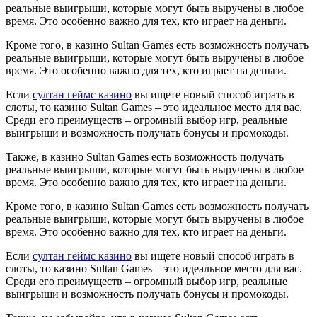
реальные выигрыши, которые могут быть выручены в любое
время. Это особенно важно для тех, кто играет на деньги.
Кроме того, в казино Sultan Games есть возможность получать
реальные выигрыши, которые могут быть выручены в любое
время. Это особенно важно для тех, кто играет на деньги.
Если
султан геймс казино
вы ищете новый способ играть в
слоты, то казино Sultan Games – это идеальное место для вас.
Среди его преимуществ – огромный выбор игр, реальные
выигрыши и возможность получать бонусы и промокоды.
Также, в казино Sultan Games есть возможность получать
реальные выигрыши, которые могут быть выручены в любое
время. Это особенно важно для тех, кто играет на деньги.
Кроме того, в казино Sultan Games есть возможность получать
реальные выигрыши, которые могут быть выручены в любое
время. Это особенно важно для тех, кто играет на деньги.
Если
султан геймс казино
вы ищете новый способ играть в
слоты, то казино Sultan Games – это идеальное место для вас.
Среди его преимуществ – огромный выбор игр, реальные
выигрыши и возможность получать бонусы и промокоды.