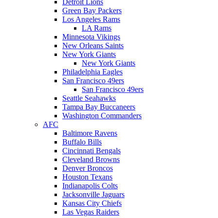
Detroit Lions
Green Bay Packers
Los Angeles Rams
LA Rams
Minnesota Vikings
New Orleans Saints
New York Giants
New York Giants
Philadelphia Eagles
San Francisco 49ers
San Francisco 49ers
Seattle Seahawks
Tampa Bay Buccaneers
Washington Commanders
AFC
Baltimore Ravens
Buffalo Bills
Cincinnati Bengals
Cleveland Browns
Denver Broncos
Houston Texans
Indianapolis Colts
Jacksonville Jaguars
Kansas City Chiefs
Las Vegas Raiders