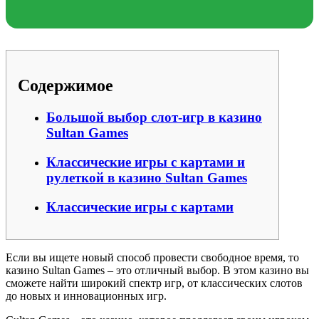
Содержимое
Большой выбор слот-игр в казино
Sultan Games
Классические игры с картами и
рулеткой в казино Sultan Games
Классические игры с картами
Если вы ищете новый способ провести свободное время, то
казино Sultan Games – это отличный выбор. В этом казино вы
сможете найти широкий спектр игр, от классических слотов
до новых и инновационных игр.