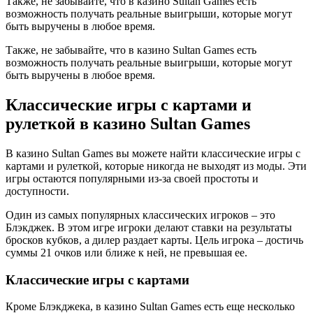
Также, не забывайте, что в казино Sultan Games есть
возможность получать реальные выигрыши, которые могут
быть выручены в любое время.
Также, не забывайте, что в казино Sultan Games есть
возможность получать реальные выигрыши, которые могут
быть выручены в любое время.
Классические игры с картами и
рулеткой в казино Sultan Games
В казино Sultan Games вы можете найти классические игры с
картами и рулеткой, которые никогда не выходят из моды. Эти
игры остаются популярными из-за своей простоты и
доступности.
Один из самых популярных классических игроков – это
Блэкджек. В этом игре игроки делают ставки на результаты
бросков кубков, а дилер раздает карты. Цель игрока – достичь
суммы 21 очков или ближе к ней, не превышая ее.
Классические игры с картами
Кроме Блэкджека, в казино Sultan Games есть еще несколько