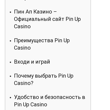
Пин Ап Казино –
Официальный сайт Pin Up
Casino
Преимущества Pin Up
Casino
Входи и играй
Почему выбрать Pin Up
Casino?
Удобство и безопасность в
Pin Up Casino