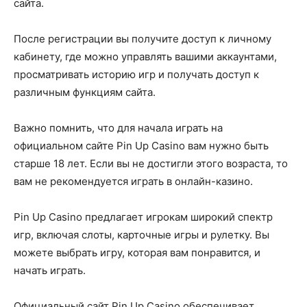
сайта.
После регистрации вы получите доступ к личному
кабинету, где можно управлять вашими аккаунтами,
просматривать историю игр и получать доступ к
различным функциям сайта.
Важно помнить, что для начала играть на
официальном сайте Pin Up Casino вам нужно быть
старше 18 лет. Если вы не достигли этого возраста, то
вам не рекомендуется играть в онлайн-казино.
Pin Up Casino предлагает игрокам широкий спектр
игр, включая слоты, карточные игры и рулетку. Вы
можете выбрать игру, которая вам понравится, и
начать играть.
Официальный сайт Pin Up Casino обеспечивает