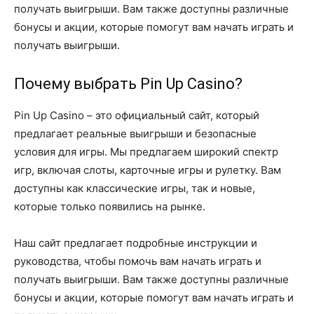
получать выигрыши. Вам также доступны различные
бонусы и акции, которые помогут вам начать играть и
получать выигрыши.
Почему выбрать Pin Up Casino?
Pin Up Casino – это официальный сайт, который
предлагает реальные выигрыши и безопасные
условия для игры. Мы предлагаем широкий спектр
игр, включая слоты, карточные игры и рулетку. Вам
доступны как классические игры, так и новые,
которые только появились на рынке.
Наш сайт предлагает подробные инструкции и
руководства, чтобы помочь вам начать играть и
получать выигрыши. Вам также доступны различные
бонусы и акции, которые помогут вам начать играть и