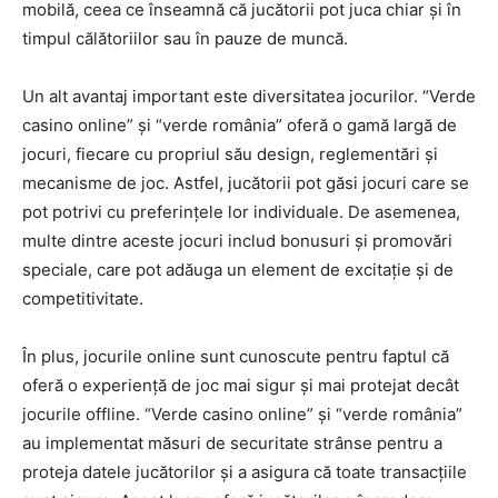
mobilă, ceea ce înseamnă că jucătorii pot juca chiar și în
timpul călătoriilor sau în pauze de muncă.
Un alt avantaj important este diversitatea jocurilor. “Verde
casino online” și “verde românia” oferă o gamă largă de
jocuri, fiecare cu propriul său design, reglementări și
mecanisme de joc. Astfel, jucătorii pot găsi jocuri care se
pot potrivi cu preferințele lor individuale. De asemenea,
multe dintre aceste jocuri includ bonusuri și promovări
speciale, care pot adăuga un element de excitație și de
competitivitate.
În plus, jocurile online sunt cunoscute pentru faptul că
oferă o experiență de joc mai sigur și mai protejat decât
jocurile offline. “Verde casino online” și “verde românia”
au implementat măsuri de securitate strânse pentru a
proteja datele jucătorilor și a asigura că toate transacțiile