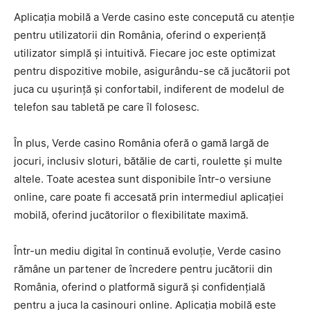
Aplicația mobilă a Verde casino este concepută cu atenție
pentru utilizatorii din România, oferind o experiență
utilizator simplă și intuitivă. Fiecare joc este optimizat
pentru dispozitive mobile, asigurându-se că jucătorii pot
juca cu ușurință și confortabil, indiferent de modelul de
telefon sau tabletă pe care îl folosesc.
În plus, Verde casino România oferă o gamă largă de
jocuri, inclusiv sloturi, bătălie de carti, roulette și multe
altele. Toate acestea sunt disponibile într-o versiune
online, care poate fi accesată prin intermediul aplicației
mobilă, oferind jucătorilor o flexibilitate maximă.
Într-un mediu digital în continuă evoluție, Verde casino
rămâne un partener de încredere pentru jucătorii din
România, oferind o platformă sigură și confidențială
pentru a juca la casinouri online. Aplicația mobilă este