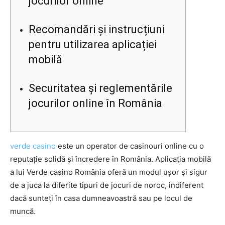
jocurilor online
Recomandări și instrucțiuni
pentru utilizarea aplicației
mobilă
Securitatea și reglementările
jocurilor online în România
verde casino
este un operator de casinouri online cu o
reputație solidă și încredere în România. Aplicația mobilă
a lui Verde casino România oferă un modul ușor și sigur
de a juca la diferite tipuri de jocuri de noroc, indiferent
dacă sunteți în casa dumneavoastră sau pe locul de
muncă.