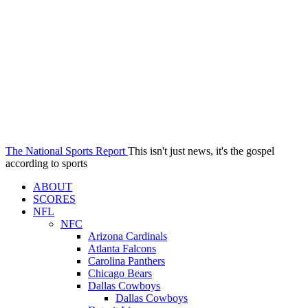
The National Sports Report
This isn't just news, it's the gospel
according to sports
ABOUT
SCORES
NFL
NFC
Arizona Cardinals
Atlanta Falcons
Carolina Panthers
Chicago Bears
Dallas Cowboys
Dallas Cowboys