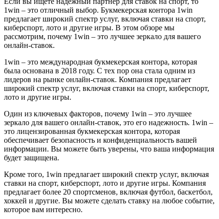
Если вы ищете надежный партнер для ставок на спорт, то
1win – это отличный выбор. Букмекерская контора 1win
предлагает широкий спектр услуг, включая ставки на спорт,
киберспорт, лото и другие игры. В этом обзоре мы
рассмотрим, почему 1win – это лучшее зеркало для вашего
онлайн-ставок.
1win – это международная букмекерская контора, которая
была основана в 2018 году. С тех пор она стала одним из
лидеров на рынке онлайн-ставок. Компания предлагает
широкий спектр услуг, включая ставки на спорт, киберспорт,
лото и другие игры.
Один из ключевых факторов, почему 1win – это лучшее
зеркало для вашего онлайн-ставок, это его надежность. 1win –
это лицензированная букмекерская контора, которая
обеспечивает безопасность и конфиденциальность вашей
информации. Вы можете быть уверены, что ваша информация
будет защищена.
Кроме того, 1win предлагает широкий спектр услуг, включая
ставки на спорт, киберспорт, лото и другие игры. Компания
предлагает более 20 спортсменов, включая футбол, баскетбол,
хоккей и другие. Вы можете сделать ставку на любое событие,
которое вам интересно.