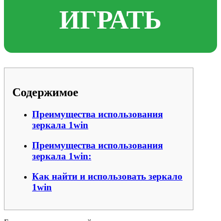
ИГРАТЬ
Содержимое
Преимущества использования
зеркала 1win
Преимущества использования
зеркала 1win:
Как найти и использовать зеркало
1win