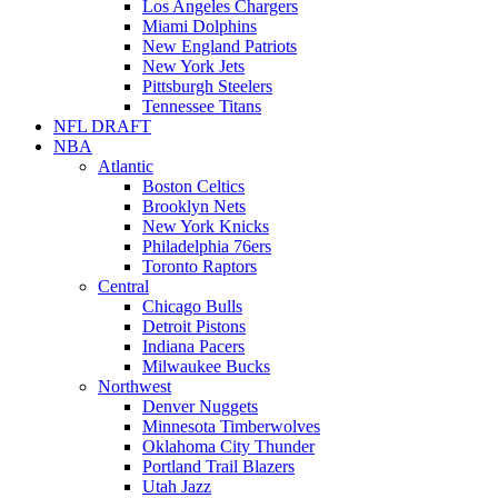
Los Angeles Chargers
Miami Dolphins
New England Patriots
New York Jets
Pittsburgh Steelers
Tennessee Titans
NFL DRAFT
NBA
Atlantic
Boston Celtics
Brooklyn Nets
New York Knicks
Philadelphia 76ers
Toronto Raptors
Central
Chicago Bulls
Detroit Pistons
Indiana Pacers
Milwaukee Bucks
Northwest
Denver Nuggets
Minnesota Timberwolves
Oklahoma City Thunder
Portland Trail Blazers
Utah Jazz