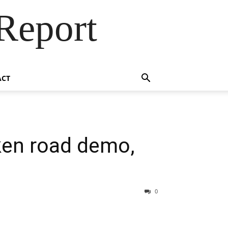
Report
ACT
ken road demo,
0