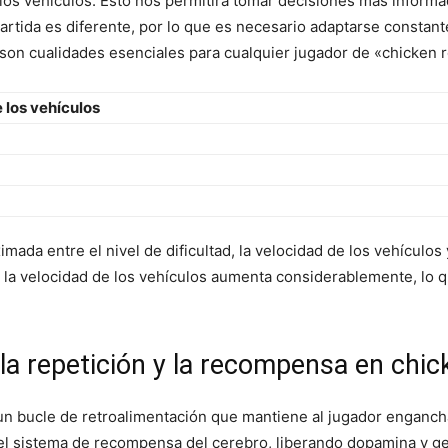
 los vehículos. Esto nos permitirá tomar decisiones más informad
rtida es diferente, por lo que es necesario adaptarse constant
n son cualidades esenciales para cualquier jugador de «chicken
 los vehículos
imada entre el nivel de dificultad, la velocidad de los vehículos
 la velocidad de los vehículos aumenta considerablemente, lo 
 la repetición y la recompensa en chi
n bucle de retroalimentación que mantiene al jugador engancha
a el sistema de recompensa del cerebro, liberando dopamina y g