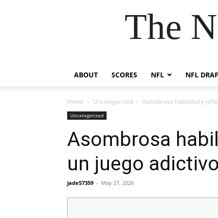
The N
ABOUT
SCORES
NFL
NFL DRA
Home
Uncategorized
Asombrosa habilidad y refle
Uncategorized
Asombrosa habili
un juego adictiv
jade57359
-
May 27, 2026