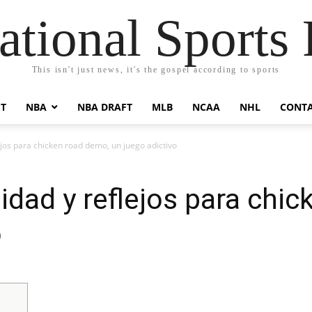
ational Sports 
This isn't just news, it's the gospel according to sports
FT
NBA
NBA DRAFT
MLB
NCAA
NHL
CONT
jos para chicken road demo, un juego adictivo
dad y reflejos para chic
o