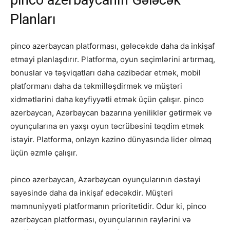
pinco azerbaycanın Gələcək
Planları
pinco azerbaycan platforması, gələcəkdə daha da inkişaf
etməyi planlaşdırır. Platforma, oyun seçimlərini artırmaq,
bonuslar və təşviqatları daha cazibədar etmək, mobil
platformanı daha da təkmilləşdirmək və müştəri
xidmətlərini daha keyfiyyətli etmək üçün çalışır. pinco
azerbaycan, Azərbaycan bazarına yeniliklər gətirmək və
oyunçularına ən yaxşı oyun təcrübəsini təqdim etmək
istəyir. Platforma, onlayn kazino dünyasında lider olmaq
üçün əzmlə çalışır.
pinco azerbaycan, Azərbaycan oyunçularının dəstəyi
sayəsində daha da inkişaf edəcəkdir. Müşteri
məmnuniyyəti platformanın prioritetidir. Odur ki, pinco
azerbaycan platforması, oyunçularının rəylərini və