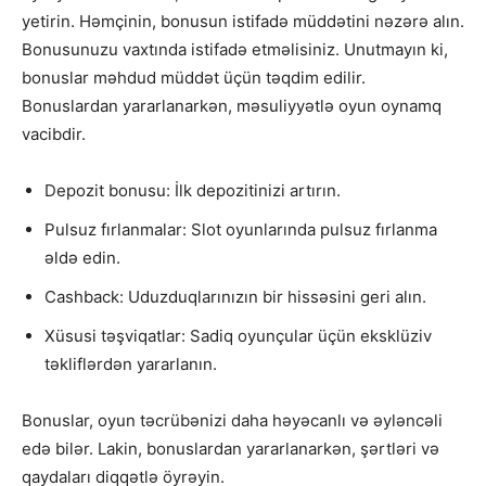
yetirin. Həmçinin, bonusun istifadə müddətini nəzərə alın.
Bonusunuzu vaxtında istifadə etməlisiniz. Unutmayın ki,
bonuslar məhdud müddət üçün təqdim edilir.
Bonuslardan yararlanarkən, məsuliyyətlə oyun oynamq
vacibdir.
Depozit bonusu: İlk depozitinizi artırın.
Pulsuz fırlanmalar: Slot oyunlarında pulsuz fırlanma
əldə edin.
Cashback: Uduzduqlarınızın bir hissəsini geri alın.
Xüsusi təşviqatlar: Sadiq oyunçular üçün eksklüziv
təkliflərdən yararlanın.
Bonuslar, oyun təcrübənizi daha həyəcanlı və əyləncəli
edə bilər. Lakin, bonuslardan yararlanarkən, şərtləri və
qaydaları diqqətlə öyrəyin.