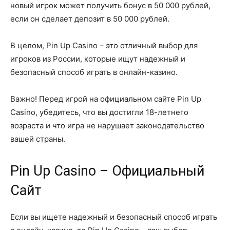
новый игрок может получить бонус в 50 000 рублей,
если он сделает депозит в 50 000 рублей.
В целом, Pin Up Casino – это отличный выбор для
игроков из России, которые ищут надежный и
безопасный способ играть в онлайн-казино.
Важно! Перед игрой на официальном сайте Pin Up
Casino, убедитесь, что вы достигли 18-летнего
возраста и что игра не нарушает законодательство
вашей страны.
Pin Up Casino – Официальный
Сайт
Если вы ищете надежный и безопасный способ играть