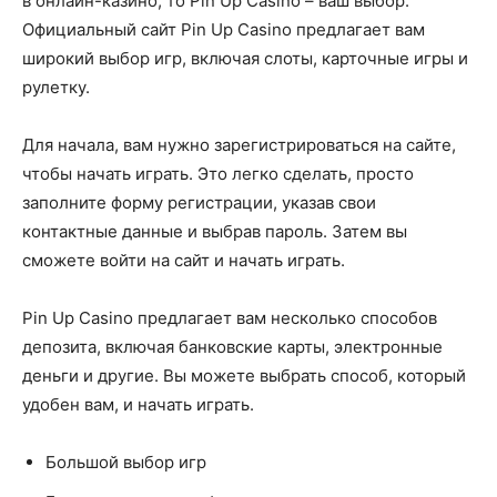
в онлайн-казино, то Pin Up Casino – ваш выбор.
Официальный сайт Pin Up Casino предлагает вам
широкий выбор игр, включая слоты, карточные игры и
рулетку.
Для начала, вам нужно зарегистрироваться на сайте,
чтобы начать играть. Это легко сделать, просто
заполните форму регистрации, указав свои
контактные данные и выбрав пароль. Затем вы
сможете войти на сайт и начать играть.
Pin Up Casino предлагает вам несколько способов
депозита, включая банковские карты, электронные
деньги и другие. Вы можете выбрать способ, который
удобен вам, и начать играть.
Большой выбор игр