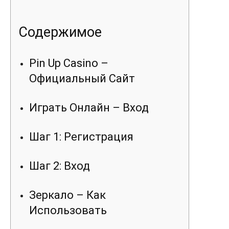
Содержимое
Pin Up Casino –
Официальный Сайт
Играть Онлайн – Вход
Шаг 1: Регистрация
Шаг 2: Вход
Зеркало – Как
Использовать