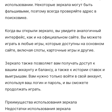
использовании. Некоторые зеркала могут быть
фальшивыми, поэтому всегда проверяйте адрес в
поисковике.
Когда вы открыли зеркало, вы увидите аналогичный
интерфейс, как и на официальном сайте. Вы можете
играть в любые игры, которые доступны на основном
сайте, включая слоты, карточные игры и другие.
Зеркало также позволяет вам получать доступ к
вашим аккаунту и балансу, а также к истории ставок и
выигрышам. Вам нужно только войти в свой аккаунт,
используя ваш логин и пароль, и вы сможете
продолжать играть.
Преимущества использования зеркала
Недостатки использования зеркала