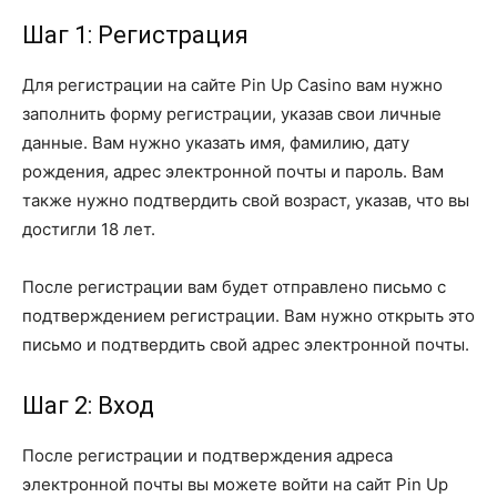
Шаг 1: Регистрация
Для регистрации на сайте Pin Up Casino вам нужно
заполнить форму регистрации, указав свои личные
данные. Вам нужно указать имя, фамилию, дату
рождения, адрес электронной почты и пароль. Вам
также нужно подтвердить свой возраст, указав, что вы
достигли 18 лет.
После регистрации вам будет отправлено письмо с
подтверждением регистрации. Вам нужно открыть это
письмо и подтвердить свой адрес электронной почты.
Шаг 2: Вход
После регистрации и подтверждения адреса
электронной почты вы можете войти на сайт Pin Up