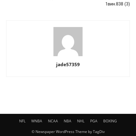
1вин.838 (3)
jade57359
NFL
WNBA
NCAA
NBA
NHL
PGA
BOXING
© Newspaper WordPress Theme by TagDiv