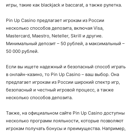
игры, такие как blackjack и baccarat, а также рулетка.
Pin Up Casino предлагает игрокам из России
несколько способов депозита, включая Visa,
Mastercard, Maestro, Neteller, Skrill и другие.
Минимальный депозит – 50 рублей, а максимальный –
50 000 рублей.
Если вы ищете надежный и безопасный способ играть
в онлайн-казино, то Pin Up Casino – ваш выбор. Она
предлагает игрокам из России широкий спектр игр,
безопасный и честный игровой процесс, а также
несколько способов депозита.
Также, на официальном сайте Pin Up Casino доступны
несколько программ лояльности, которые позволяют
игрокам получать бонусы и преимущества. Например,