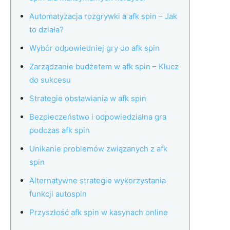
Automatyzacja rozgrywki a afk spin – Jak
to działa?
Wybór odpowiedniej gry do afk spin
Zarządzanie budżetem w afk spin – Klucz
do sukcesu
Strategie obstawiania w afk spin
Bezpieczeństwo i odpowiedzialna gra
podczas afk spin
Unikanie problemów związanych z afk
spin
Alternatywne strategie wykorzystania
funkcji autospin
Przyszłość afk spin w kasynach online