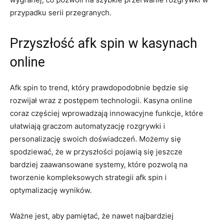
przypadku serii przegranych.
Przyszłość afk spin w kasynach
online
Afk spin to trend, który prawdopodobnie będzie się
rozwijał wraz z postępem technologii. Kasyna online
coraz częściej wprowadzają innowacyjne funkcje, które
ułatwiają graczom automatyzację rozgrywki i
personalizację swoich doświadczeń. Możemy się
spodziewać, że w przyszłości pojawią się jeszcze
bardziej zaawansowane systemy, które pozwolą na
tworzenie kompleksowych strategii afk spin i
optymalizację wyników.
Ważne jest, aby pamiętać, że nawet najbardziej