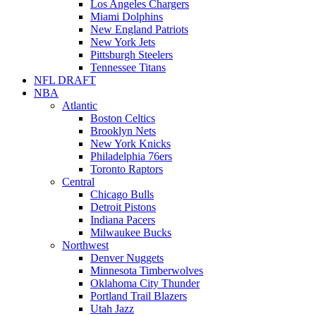
Los Angeles Chargers
Miami Dolphins
New England Patriots
New York Jets
Pittsburgh Steelers
Tennessee Titans
NFL DRAFT
NBA
Atlantic
Boston Celtics
Brooklyn Nets
New York Knicks
Philadelphia 76ers
Toronto Raptors
Central
Chicago Bulls
Detroit Pistons
Indiana Pacers
Milwaukee Bucks
Northwest
Denver Nuggets
Minnesota Timberwolves
Oklahoma City Thunder
Portland Trail Blazers
Utah Jazz