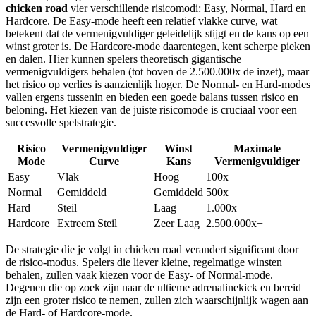
chicken road
vier verschillende risicomodi: Easy, Normal, Hard en
Hardcore. De Easy-mode heeft een relatief vlakke curve, wat
betekent dat de vermenigvuldiger geleidelijk stijgt en de kans op een
winst groter is. De Hardcore-mode daarentegen, kent scherpe pieken
en dalen. Hier kunnen spelers theoretisch gigantische
vermenigvuldigers behalen (tot boven de 2.500.000x de inzet), maar
het risico op verlies is aanzienlijk hoger. De Normal- en Hard-modes
vallen ergens tussenin en bieden een goede balans tussen risico en
beloning. Het kiezen van de juiste risicomode is cruciaal voor een
succesvolle spelstrategie.
Risico
Vermenigvuldiger
Winst
Maximale
Mode
Curve
Kans
Vermenigvuldiger
Easy
Vlak
Hoog
100x
Normal
Gemiddeld
Gemiddeld
500x
Hard
Steil
Laag
1.000x
Hardcore
Extreem Steil
Zeer Laag
2.500.000x+
De strategie die je volgt in chicken road verandert significant door
de risico-modus. Spelers die liever kleine, regelmatige winsten
behalen, zullen vaak kiezen voor de Easy- of Normal-mode.
Degenen die op zoek zijn naar de ultieme adrenalinekick en bereid
zijn een groter risico te nemen, zullen zich waarschijnlijk wagen aan
de Hard- of Hardcore-mode.