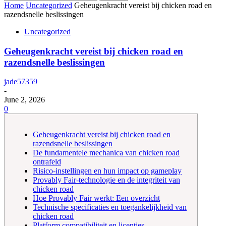
Home
Uncategorized
Geheugenkracht vereist bij chicken road en
razendsnelle beslissingen
Uncategorized
Geheugenkracht vereist bij chicken road en
razendsnelle beslissingen
jade57359
-
June 2, 2026
0
Geheugenkracht vereist bij chicken road en
razendsnelle beslissingen
De fundamentele mechanica van chicken road
ontrafeld
Risico-instellingen en hun impact op gameplay
Provably Fair-technologie en de integriteit van
chicken road
Hoe Provably Fair werkt: Een overzicht
Technische specificaties en toegankelijkheid van
chicken road
Platform compatibiliteit en licenties