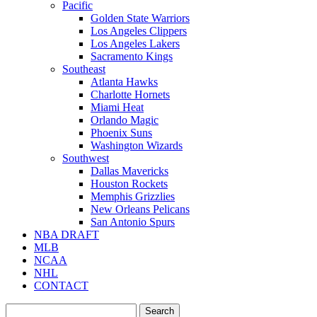
Pacific
Golden State Warriors
Los Angeles Clippers
Los Angeles Lakers
Sacramento Kings
Southeast
Atlanta Hawks
Charlotte Hornets
Miami Heat
Orlando Magic
Phoenix Suns
Washington Wizards
Southwest
Dallas Mavericks
Houston Rockets
Memphis Grizzlies
New Orleans Pelicans
San Antonio Spurs
NBA DRAFT
MLB
NCAA
NHL
CONTACT