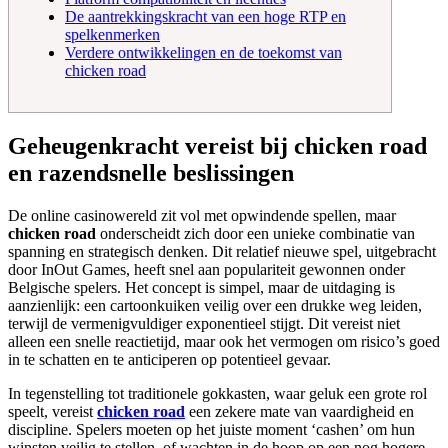
De aantrekkingskracht van een hoge RTP en
spelkenmerken
Verdere ontwikkelingen en de toekomst van
chicken road
Geheugenkracht vereist bij chicken road
en razendsnelle beslissingen
De online casinowereld zit vol met opwindende spellen, maar
chicken road
onderscheidt zich door een unieke combinatie van
spanning en strategisch denken. Dit relatief nieuwe spel, uitgebracht
door InOut Games, heeft snel aan populariteit gewonnen onder
Belgische spelers. Het concept is simpel, maar de uitdaging is
aanzienlijk: een cartoonkuiken veilig over een drukke weg leiden,
terwijl de vermenigvuldiger exponentieel stijgt. Dit vereist niet
alleen een snelle reactietijd, maar ook het vermogen om risico’s goed
in te schatten en te anticiperen op potentieel gevaar.
In tegenstelling tot traditionele gokkasten, waar geluk een grote rol
speelt, vereist
chicken road
een zekere mate van vaardigheid en
discipline. Spelers moeten op het juiste moment ‘cashen’ om hun
winsten veilig te stellen, of wachten in de hoop op een nog hogere