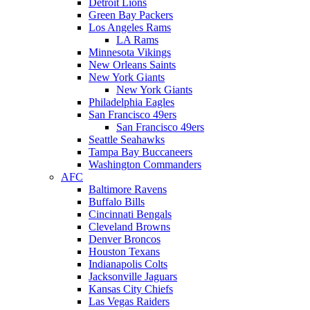
Detroit Lions
Green Bay Packers
Los Angeles Rams
LA Rams
Minnesota Vikings
New Orleans Saints
New York Giants
New York Giants
Philadelphia Eagles
San Francisco 49ers
San Francisco 49ers
Seattle Seahawks
Tampa Bay Buccaneers
Washington Commanders
AFC
Baltimore Ravens
Buffalo Bills
Cincinnati Bengals
Cleveland Browns
Denver Broncos
Houston Texans
Indianapolis Colts
Jacksonville Jaguars
Kansas City Chiefs
Las Vegas Raiders