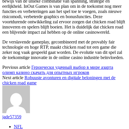
bewijs van de unieke combinatie van spanning, strategie en
eerlijkheid. InOut Games is van plan om in de toekomst nog meer
functies en verbeteringen aan het spel toe te voegen, zoals nieuwe
risicomodi, verbeterde graphics en bonusfuncties. Deze
voortdurende ontwikkeling zal ervoor zorgen dat chicken road blijft
innoveren en spelers blijft boeien. Het is duidelijk dat chicken road
een blijvende impact zal hebben op de online casinowereld.
De verslavende gameplay, gecombineerd met de provably fair
technologie en hoge RTP, maakt chicken road tot een game die
zeker nog vaak gespeeld gaat worden. De evolutie van dit spel zal
de toekomstige innovatie in de online casino industrie beïnvloeden.
Previous article
Героически удачный выбор в мире азарта
олимп казино скачать для опытных игроков
Next article
Robuuste avonturen en digitale beloningen met de
chicken road game
jade57359
NFL