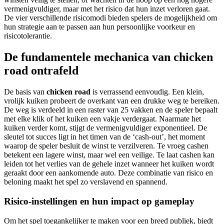
vermenigvuldiger, maar met het risico dat hun inzet verloren gaat.
De vier verschillende risicomodi bieden spelers de mogelijkheid om
hun strategie aan te passen aan hun persoonlijke voorkeur en
risicotolerantie.
De fundamentele mechanica van chicken
road ontrafeld
De basis van
chicken road
is verrassend eenvoudig. Een klein,
vrolijk kuiken probeert de overkant van een drukke weg te bereiken.
De weg is verdeeld in een raster van 25 vakken en de speler bepaalt
met elke klik of het kuiken een vakje verdergaat. Naarmate het
kuiken verder komt, stijgt de vermenigvuldiger exponentieel. De
sleutel tot succes ligt in het timen van de ‘cash-out’, het moment
waarop de speler besluit de winst te verzilveren. Te vroeg cashen
betekent een lagere winst, maar wel een veilige. Te laat cashen kan
leiden tot het verlies van de gehele inzet wanneer het kuiken wordt
geraakt door een aankomende auto. Deze combinatie van risico en
beloning maakt het spel zo verslavend en spannend.
Risico-instellingen en hun impact op gameplay
Om het spel toegankelijker te maken voor een breed publiek, biedt