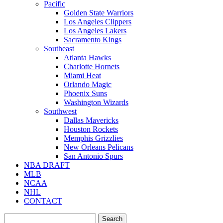
Pacific
Golden State Warriors
Los Angeles Clippers
Los Angeles Lakers
Sacramento Kings
Southeast
Atlanta Hawks
Charlotte Hornets
Miami Heat
Orlando Magic
Phoenix Suns
Washington Wizards
Southwest
Dallas Mavericks
Houston Rockets
Memphis Grizzlies
New Orleans Pelicans
San Antonio Spurs
NBA DRAFT
MLB
NCAA
NHL
CONTACT