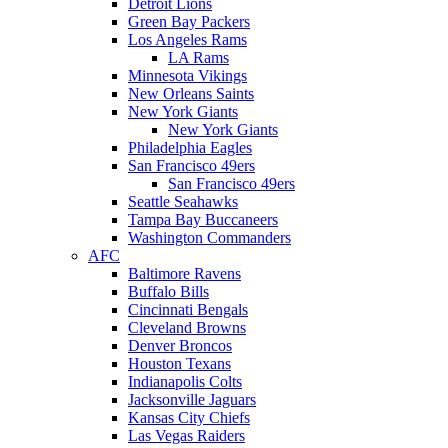
Detroit Lions
Green Bay Packers
Los Angeles Rams
LA Rams
Minnesota Vikings
New Orleans Saints
New York Giants
New York Giants
Philadelphia Eagles
San Francisco 49ers
San Francisco 49ers
Seattle Seahawks
Tampa Bay Buccaneers
Washington Commanders
AFC
Baltimore Ravens
Buffalo Bills
Cincinnati Bengals
Cleveland Browns
Denver Broncos
Houston Texans
Indianapolis Colts
Jacksonville Jaguars
Kansas City Chiefs
Las Vegas Raiders