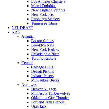
Los Angeles Chargers
Miami Dolphins
New England Patriots
New York Jets
Pittsburgh Steelers
Tennessee Titans
NFL DRAFT
NBA
Atlantic
Boston Celtics
Brooklyn Nets
New York Knicks
Philadelphia 76ers
Toronto Raptors
Central
Chicago Bulls
Detroit Pistons
Indiana Pacers
Milwaukee Bucks
Northwest
Denver Nuggets
Minnesota Timberwolves
Oklahoma City Thunder
Portland Trail Blazers
Utah Jazz