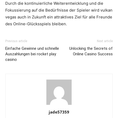
Durch die kontinuierliche Weiterentwicklung und die
Fokussierung auf die Bedürfnisse der Spieler wird vulkan
vegas auch in Zukunft ein attraktives Ziel für alle Freunde
des Online-Glücksspiels bleiben.
Previous article
Next article
Einfache Gewinne und schnelle
Unlocking the Secrets of
Auszahlungen bei rocket play
Online Casino Success
casino
jade57359