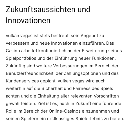
Zukunftsaussichten und
Innovationen
vulkan vegas ist stets bestrebt, sein Angebot zu
verbessern und neue Innovationen einzuführen. Das
Casino arbeitet kontinuierlich an der Erweiterung seines
Spielportfolios und der Einführung neuer Funktionen.
Zukünftig sind weitere Verbesserungen im Bereich der
Benutzerfreundlichkeit, der Zahlungsoptionen und des
Kundenservices geplant. vulkan vegas wird auch
weiterhin auf die Sicherheit und Fairness des Spiels
achten und die Einhaltung aller relevanten Vorschriften
gewährleisten. Ziel ist es, auch in Zukunft eine führende
Rolle im Bereich der Online-Casinos einzunehmen und
seinen Spielern ein erstklassiges Spielerlebnis zu bieten.