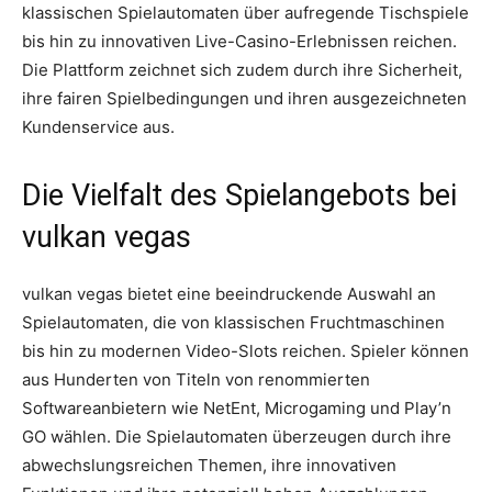
klassischen Spielautomaten über aufregende Tischspiele
bis hin zu innovativen Live-Casino-Erlebnissen reichen.
Die Plattform zeichnet sich zudem durch ihre Sicherheit,
ihre fairen Spielbedingungen und ihren ausgezeichneten
Kundenservice aus.
Die Vielfalt des Spielangebots bei
vulkan vegas
vulkan vegas bietet eine beeindruckende Auswahl an
Spielautomaten, die von klassischen Fruchtmaschinen
bis hin zu modernen Video-Slots reichen. Spieler können
aus Hunderten von Titeln von renommierten
Softwareanbietern wie NetEnt, Microgaming und Play’n
GO wählen. Die Spielautomaten überzeugen durch ihre
abwechslungsreichen Themen, ihre innovativen