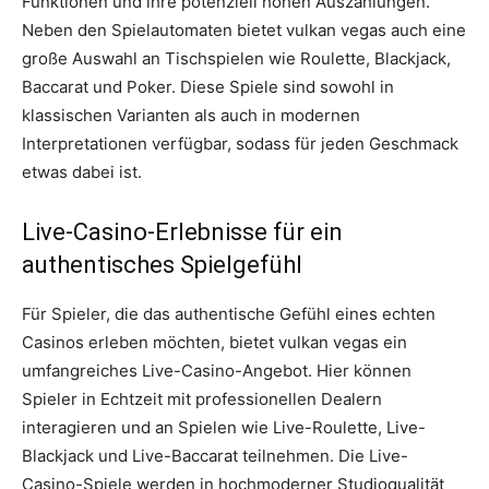
Funktionen und ihre potenziell hohen Auszahlungen.
Neben den Spielautomaten bietet vulkan vegas auch eine
große Auswahl an Tischspielen wie Roulette, Blackjack,
Baccarat und Poker. Diese Spiele sind sowohl in
klassischen Varianten als auch in modernen
Interpretationen verfügbar, sodass für jeden Geschmack
etwas dabei ist.
Live-Casino-Erlebnisse für ein
authentisches Spielgefühl
Für Spieler, die das authentische Gefühl eines echten
Casinos erleben möchten, bietet vulkan vegas ein
umfangreiches Live-Casino-Angebot. Hier können
Spieler in Echtzeit mit professionellen Dealern
interagieren und an Spielen wie Live-Roulette, Live-
Blackjack und Live-Baccarat teilnehmen. Die Live-
Casino-Spiele werden in hochmoderner Studioqualität