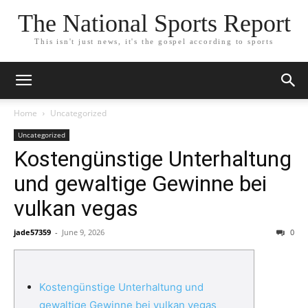
The National Sports Report
This isn't just news, it's the gospel according to sports
Home
Uncategorized
Uncategorized
Kostengünstige Unterhaltung
und gewaltige Gewinne bei
vulkan vegas
jade57359
-
June 9, 2026
0
Kostengünstige Unterhaltung und
gewaltige Gewinne bei vulkan vegas