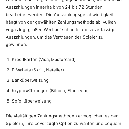
Auszahlungen innerhalb von 24 bis 72 Stunden
bearbeitet werden. Die Auszahlungsgeschwindigkeit
hängt von der gewählten Zahlungsmethode ab. vulkan
vegas legt großen Wert auf schnelle und zuverlässige
Auszahlungen, um das Vertrauen der Spieler zu
gewinnen.
Kreditkarten (Visa, Mastercard)
E-Wallets (Skrill, Neteller)
Banküberweisung
Kryptowährungen (Bitcoin, Ethereum)
Sofortüberweisung
Die vielfältigen Zahlungsmethoden ermöglichen es den
Spielern, ihre bevorzugte Option zu wählen und bequem