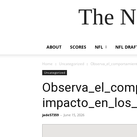
The N
ABOUT
SCORES
NFL
NFL DRAF
Home
Uncategorized
Observa_el_comportamient
Uncategorized
Observa_el_comp
impacto_en_los
jade57359
-
June 15, 2026